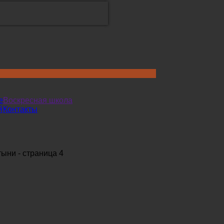
е
Воскресная школа
й
Контакты
ыни - страница 4