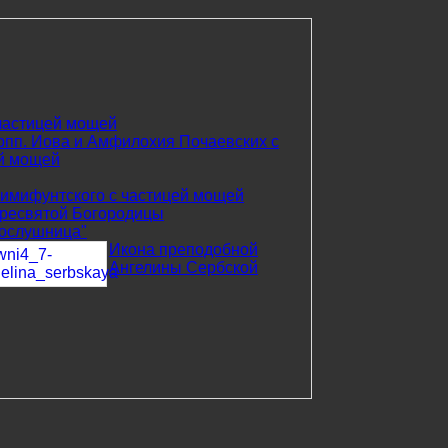
частицей мощей
рпп. Иова и Амфилохия Почаевских с
й мощей
римифунтского с частицей мощей
ресвятой Богородицы
ослушница"
Икона преподобной
Ангелины Сербской