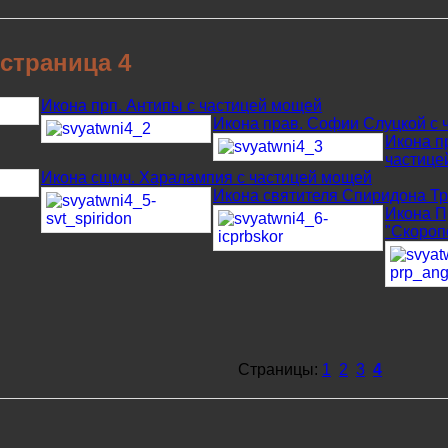
страница 4
Икона прп. Антипы с частицей мощей
Икона прав. Софии Слуцкой с 
Икона п
частице
Икона сщмч. Харалампия с частицей мощей
Икона святителя Спиридона Т
Икона П
"Скороп
Страницы:
1
2
3
4