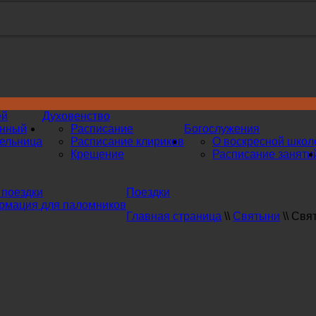
ей
Духовенство
инный
Расписание
Богослужения
ельница
Расписание клириков
О воскресной школ
Крещение
Расписание заняти
поездки
Поездки
мация для паломников
Главная страница
\\
Святыни
\\
Свят