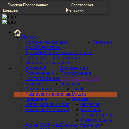
Русская Православная
Саратовская
Церковь
епархия
Обитель
История монастыря
Святыни
Храм Одигитрия
Храм Вифлеемских младенцев
Свято-Алексиевский храм
Монастырские лавки
Архиерей
Духовенство
Благочинный
Богослужения
Настоятельница
Воскресная школа
Клирики
Контакты
Расписание
Требы
Расписание клириков
Медиа
Крещение
Поездки
О воскресной школе
Литургия
Расписание занятий
Молебны
Заказать требу
Пожертвовать
Архив 2015 года
Главная страница
\\