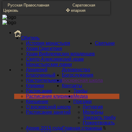
Русская Православная
Саратовская
Церковь
епархия
Обитель
История монастыря
Святыни
Храм Одигитрия
Храм Вифлеемских младенцев
Свято-Алексиевский храм
Монастырские лавки
Архиерей
Духовенство
Благочинный
Богослужения
Настоятельница
Воскресная школа
Клирики
Контакты
Расписание
Требы
Расписание клириков
Медиа
Крещение
Поездки
О воскресной школе
Литургия
Расписание занятий
Молебны
Заказать требу
Пожертвовать
Архив 2015 года
Главная страница
\\