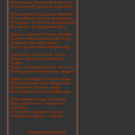
Монастырь Алексиевский мой
Стал на небо дорогой короткой.
Вырываясь из душных квартир,
От проблем, толчеи на дорогах,
Попадаем мы в Ангельский мир,
На земле - во владения Бога.
Здесь и дышится легче стократ,
Вторят птицы девичьему хору.
Озаряют восход и закат
Купол храма, венчающий гору.
Там внизу, под горой, суета
Правит бал в муравейнике
буден.
Здесь молитвы, покой, чистота
Лечат души измученным людям.
Здесь просфоры, святая вода -
Цельбоноснее нету лекарства.
Потому нас и тянет сюда -
Во владения Божьего Царства.
Я на землю схожу, не спеша,
Здесь все то же - пороки и
страсти...
Но хранит еще долго душа
Ощущение мира и счастья.
Валерия Соколова