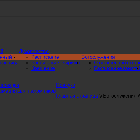
ей
Духовенство
инный
Расписание
Богослужения
ельница
Расписание клириков
О воскресной школ
Крещение
Расписание заняти
поездки
Поездки
мация для паломников
Главная страница
\\
Богослужения
\