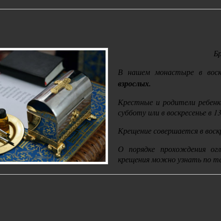
Б
В нашем монастыре
в воск
взрослых
.
Крестные и родители ребенк
субботу или в воскресенье в 1
Крещение совершается в воскр
О порядке прохождения огл
крещения можно узнать по т