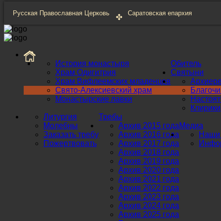
Русская Православная Церковь
Саратовская епархия
История монастыря
Обитель
Храм Одигитрия
Святыни
Храм Вифлеемских младенцев
Архиер
Свято-Алексиевский храм
Благоч
Монастырские лавки
Настоят
Клирики
Литургия
Требы
Молебны
Архив 2015 года
Медиа
Заказать требу
Архив 2016 года
Наши 
Пожертвовать
Архив 2017 года
Инфор
Архив 2018 года
Архив 2019 года
Архив 2020 года
Архив 2021 года
Архив 2022 года
Архив 2023 года
Архив 2024 года
Архив 2025 года