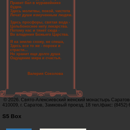
Правит бал в муравейнике
буден.
Здесь молитвы, покой, чистота
Лечат души измученным людям.
Здесь просфоры, святая вода -
Цельбоноснее нету лекарства.
Потому нас и тянет сюда -
Во владения Божьего Царства.
Я на землю схожу, не спеша,
Здесь все то же - пороки и
страсти...
Но хранит еще долго душа
Ощущение мира и счастья.
Валерия Соколова
© 2026. Свято-Алексиевский женский монастырь Саратов
410009, г. Саратов, Замковый проезд, 18 тел./факс: (8452) 
S5 Box