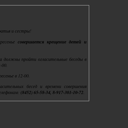
ратья и сестры!
ресенье
совершается крещение детей и
а должны пройти огласительные беседы в
3-00.
есенье в 12-00.
асительных бесед и времени совершения
елефонам:
(8452) 65-58-34, 8-917-301-10-72
.