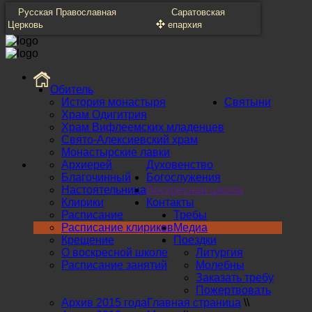
Русская Православная
Саратовская
Церковь
епархия
Обитель
История монастыря
Святыни
Храм Одигитрия
Храм Вифлеемских младенцев
Свято-Алексиевский храм
Монастырские лавки
Архиерей
Духовенство
Благочинный
Богослужения
Настоятельница
Воскресная школа
Клирики
Контакты
Расписание
Требы
Расписание клириков
Медиа
Крещение
Поездки
О воскресной школе
Литургия
Расписание занятий
Молебны
Заказать требу
Пожертвовать
Архив 2015 года
Главная страница
\\