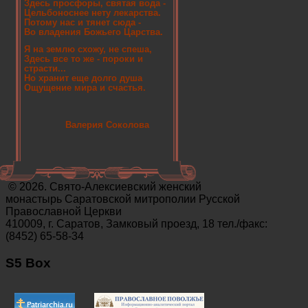
Здесь просфоры, святая вода -
Цельбоноснее нету лекарства.
Потому нас и тянет сюда -
Во владения Божьего Царства.
Я на землю схожу, не спеша,
Здесь все то же - пороки и
страсти...
Но хранит еще долго душа
Ощущение мира и счастья.
Валерия Соколова
© 2026. Свято-Алексиевский женский
монастырь Саратовской митрополии Русской
Православной Церкви
410009, г. Саратов, Замковый проезд, 18 тел./факс:
(8452) 65-58-34
S5 Box