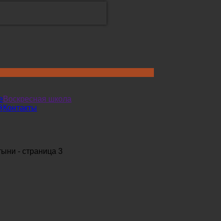
е
Воскресная школа
й
Контакты
ыни - страница 3