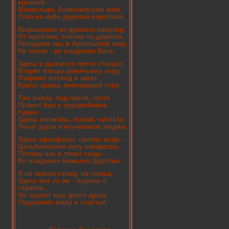
кроткой.
Монастырь Алексиевский мой
Стал на небо дорогой короткой.
Вырываясь из душных квартир,
От проблем, толчеи на дорогах,
Попадаем мы в Ангельский мир,
На земле - во владения Бога.
Здесь и дышится легче стократ,
Вторят птицы девичьему хору.
Озаряют восход и закат
Купол храма, венчающий гору.
Там внизу, под горой, суета
Правит бал в муравейнике
буден.
Здесь молитвы, покой, чистота
Лечат души измученным людям.
Здесь просфоры, святая вода -
Цельбоноснее нету лекарства.
Потому нас и тянет сюда -
Во владения Божьего Царства.
Я на землю схожу, не спеша,
Здесь все то же - пороки и
страсти...
Но хранит еще долго душа
Ощущение мира и счастья.