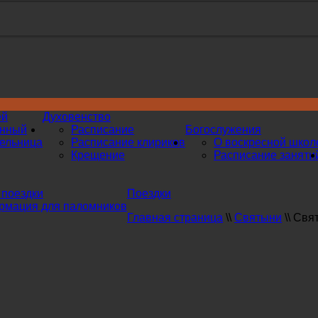
ей
Духовенство
инный
Расписание
Богослужения
ельница
Расписание клириков
О воскресной школ
Крещение
Расписание заняти
поездки
Поездки
мация для паломников
Главная страница
\\
Святыни
\\
Свят