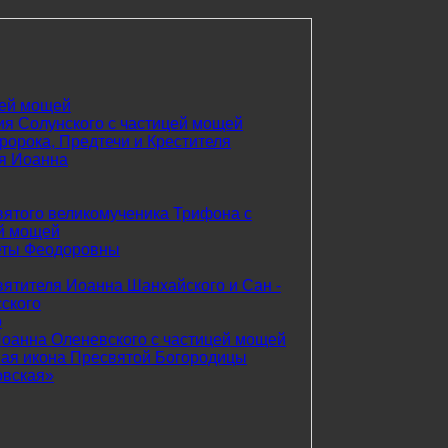
цей мощей
я Солунского с частицей мощей
ророка, Предтечи и Крестителя
я Иоанна
вятого великомученика Трифона с
й мощей
еты Феодоровны
вятителя Иоанна Шанхайского и Сан -
ского
о
оанна Оленевского с частицей мощей
ая икона Пресвятой Богородицы
вская»