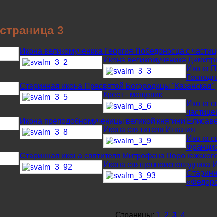
страница 3
Икона великомученика Георгия Победоносца с части
Икона великомученика Димитри
Икона П
Господн
Старинная икона Пресвятой Богородицы "Казанская"
Крест - мощевик
Икона с
частице
Икона преподобномученицы великой княгини Елисав
Икона святителя Игнатия
Икона с
Францис
Старинная икона святителя Митрофана Воронежског
Икона священноисповедника И
Старинн
«Федоро
Страницы:
1
2
3
4