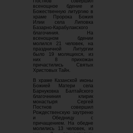
Постнов совершил
всенощное бдение и
Божественную литургию в
храме Пророка Божия
Илии села Липовка
Базарно-Карабулакского
благочиния. На
всенощном бдении
молился
21 человек, на
праздничной Литургии
было 19 молящихся, из
них 8 прихожан
причастились Святых
Христовых Тайн.
В храме Казанской иконы
Божией Матери села
Барнуковка Балтайского
благочниния клирик
монастыря Сергей
Постнов совершил
Рождественскую заутреню
и Обедницу с
причащением. На обедне
молились 13 человек, из