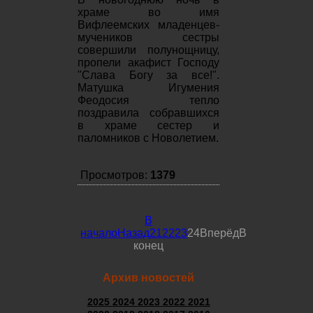
храме во имя
Вифлеемских младенцев-
мучеников сестры
совершили полунощницу,
пропели акафист Господу
"Слава Богу за все!".
Матушка Игумения
Феодосия тепло
поздравила собравшихся
в храме сестер и
паломников с Новолетием.
Просмотров:
1379
В
начало
Назад
21
22
23
24
Вперёд
В
конец
Архив новостей
2025
2024
2023
2022
2021