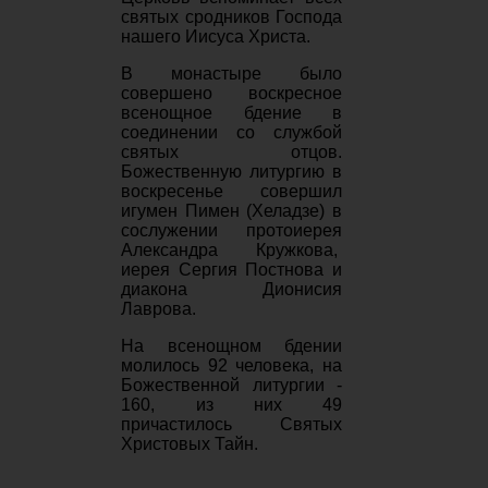
святых сродников Господа
нашего Иисуса Христа.
В монастыре было
совершено воскресное
всенощное бдение в
соединении со службой
святых отцов.
Божественную литургию в
воскресенье совершил
игумен Пимен (Хеладзе) в
сослужении протоиерея
Александра Кружкова,
иерея Сергия Постнова и
диакона Дионисия
Лаврова.
На всенощном бдении
молилось 92 человека, на
Божественной литургии -
160, из них 49
причастилось Святых
Христовых Тайн.