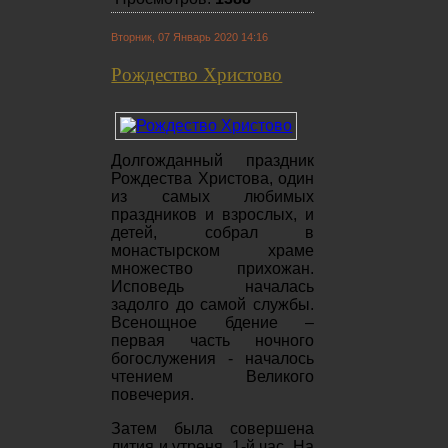
Вторник, 07 Январь 2020 14:16
Рождество Христово
Долгожданный праздник
Рождества Христова, один
из самых любимых
праздников и взрослых, и
детей, собрал в
монастырском храме
множество прихожан.
Исповедь началась
задолго до самой службы.
Всенощное бдение –
первая часть ночного
богослужения - началось
чтением Великого
повечерия.
Затем была совершена
лития и утреня, 1-й час. На