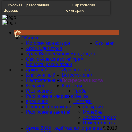
Русская Православная
Саратовская
Церковь
епархия
Обитель
История монастыря
Святыни
Храм Одигитрия
Храм Вифлеемских младенцев
Свято-Алексиевский храм
Монастырские лавки
Архиерей
Духовенство
Благочинный
Богослужения
Настоятельница
Воскресная школа
Клирики
Контакты
Расписание
Требы
Расписание клириков
Медиа
Крещение
Поездки
О воскресной школе
Литургия
Расписание занятий
Молебны
Заказать требу
Пожертвовать
Архив 2015 года
Главная страница
\\
2019