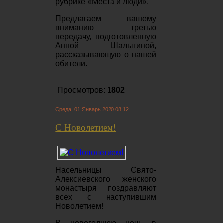
рубрике «Места и люди».
Предлагаем вашему
вниманию третью
передачу, подготовленную
Анной Шалыгиной,
рассказывающую о нашей
обители.
Просмотров:
1802
Среда, 01 Январь 2020 08:12
С Новолетием!
Насельницы Свято-
Алексиевского женского
монастыря поздравляют
всех с наступившим
Новолетием!
В новогоднюю ночь в