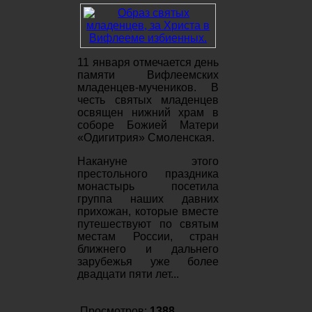
11 января отмечается день
памяти Вифлеемских
младенцев-мучеников. В
честь святых младенцев
освящен нижний храм в
соборе Божией Матери
«Одигитрия» Смоленская.
Накануне этого
престольного праздника
монастырь посетила
группа наших давних
прихожан, которые вместе
путешествуют по святым
местам России, стран
ближнего и дальнего
зарубежья уже более
двадцати пяти лет...
Просмотров:
1388