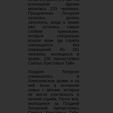
всенощном бдении
молились 233 человека.
Праздничная Литургия
началась далеко
заполночь, когда в храме
уже остались самые
стойкие прихожане,
которые специально
искали храм, где служба
совершается без
сокращений. Из 181
человека, молящихся в
храме, 156 причастились
Святых Христовых Тайн.
Поздняя Литургия
совершалась в
Алексеевском храме, и на
ней были в основном
семьи с детьми, которые
не могли участвовать в
ночной службе. Почти все,
молящиеся за Поздней
Литургией, причастились
Святых Христовых Тайн: