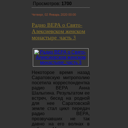
Просмотров:
1700
Четверг, 02 Январь 2020 00:00
Радио ВЕРА о Свято-
Алексиевском женском
монастыре_часть 3
Некоторое время назад
Саратовскую митрополию
посетила корреспондентка
радио ВЕРА Анна
Шалыгина. Результатом ее
встреч, бесед на родной
для нее Саратовской
земле стал цикл передач
радио ВЕРА,
прозвучавших не так
давно на его волнах в