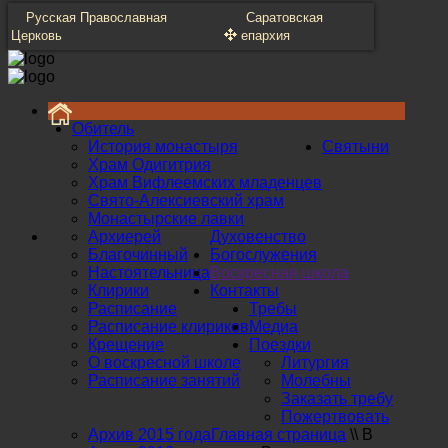
Русская Православная
Саратовская
Церковь
епархия
Обитель
История монастыря
Святыни
Храм Одигитрия
Храм Вифлеемских младенцев
Свято-Алексиевский храм
Монастырские лавки
Архиерей
Духовенство
Благочинный
Богослужения
Настоятельница
Воскресная школа
Клирики
Контакты
Расписание
Требы
Расписание клириков
Медиа
Крещение
Поездки
О воскресной школе
Литургия
Расписание занятий
Молебны
Заказать требу
Пожертвовать
Архив 2015 года
Главная страница
\\
В