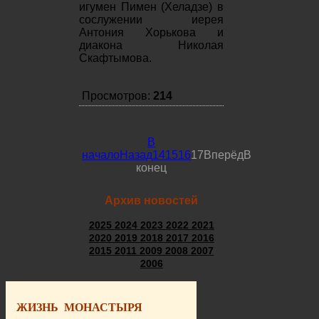
игумен Пимен (Хеладзе) в
сослужении иерея
Антония Хорькова и
диакона Николая
Скафтымова.
Просмотров:
214
В
начало
Назад
14
15
16
17
Вперёд
В
конец
Архив новостей
2025
2024
2023
2022
2021
2020
2019
2018
2017
2016
2015
2011
2009
2008
2007
2006
ЖИЗНЬ МОНАСТЫРЯ