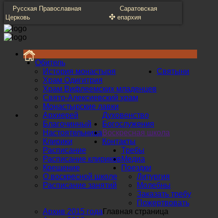
Русская Православная
Саратовская
Церковь
епархия
Обитель
История монастыря
Святыни
Храм Одигитрия
Храм Вифлеемских младенцев
Свято-Алексиевский храм
Монастырские лавки
Архиерей
Духовенство
Благочинный
Богослужения
Настоятельница
Воскресная школа
Клирики
Контакты
Расписание
Требы
Расписание клириков
Медиа
Крещение
Поездки
О воскресной школе
Литургия
Расписание занятий
Молебны
Заказать требу
Пожертвовать
Архив 2015 года
Главная страница