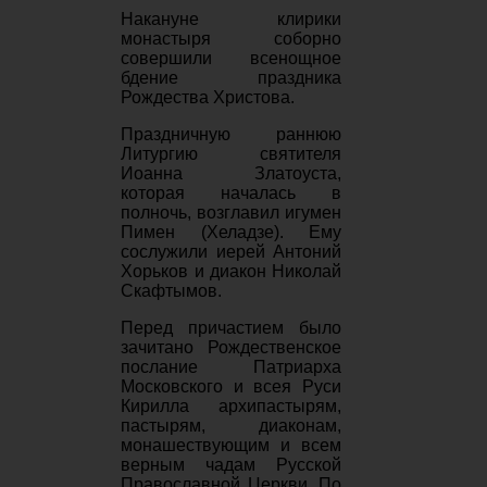
Накануне клирики
монастыря соборно
совершили всенощное
бдение праздника
Рождества Христова.
Праздничную раннюю
Литургию святителя
Иоанна Златоуста,
которая началась в
полночь, возглавил игумен
Пимен (Хеладзе). Ему
сослужили иерей Антоний
Хорьков и диакон Николай
Скафтымов.
Перед причастием было
зачитано Рождественское
послание Патриарха
Московского и всея Руси
Кирилла архипастырям,
пастырям, диаконам,
монашествующим и всем
верным чадам Русской
Православной Церкви. По