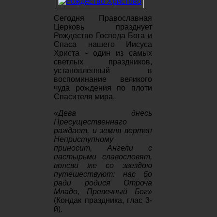
Сегодня Православная
Церковь празднует
Рождество Господа Бога и
Спаса нашего Иисуса
Христа - один из самых
светлых праздников,
установленный в
воспоминание великого
чуда рождения по плоти
Спасителя мира.
«Дева днесь
Пресущественнаго
раждает, и земля вертеп
Неприступному
приносит, Ангели с
пастырьми славословят,
волсви же со звездою
путешествуют: нас бо
ради родися Отроча
Младо, Превечный Бог»
(Кондак праздника, глас 3-
й).