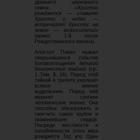
древнего церковного
гимна:
«Христос
рождается — славьте!
Христос с небес —
встречайте! Христос на
земле — возноситесь!»
(ирмос 1-й песни
Рождественского канона).
Апостол Павел назвал
свершившееся событие
Боговоплощения
великой
благочестия тайной
(ср.:
1 Тим.
3
, 16). Перед этой
тайной в трепете умолкает
всякое земное
мудрование. Перед ней
меркнет суетное
человеческое знание. Она
способна обезоружить и
смягчить самое грубое и
окаменевшее сердце.
Посреди жестокости и
озлобленности этого мiра
рождается Тот, кто Один