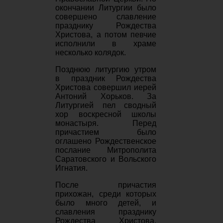
окончании Литургии было
совершено славление
празднику Рождества
Христова, а потом певчие
исполнили в храме
несколько колядок.
Позднюю литургию утром
в праздник Рождества
Христова совершил иерей
Антоний Хорьков. За
Литургией пел сводный
хор воскресной школы
монастыря. Перед
причастием было
оглашено Рождественское
послание Митрополита
Саратовского и Вольского
Игнатия.
После причастия
прихожан, среди которых
было много детей, и
славления празднику
Рождества Христова,