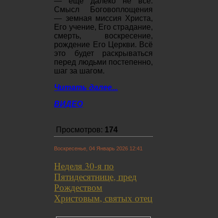
— еще далеко не всё.
Смысл Боговоплощения
— земная миссия Христа,
Его учение, Его страдание,
смерть, воскресение,
рождение Его Церкви. Всё
это будет раскрываться
перед людьми постепенно,
шаг за шагом.
Читать далее...
ВИДЕО
Просмотров:
174
Воскресенье, 04 Январь 2026 12:41
Неделя 30-я по
Пятидесятнице, пред
Рождеством
Христовым, святых отец