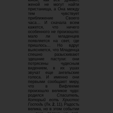
женой не могут найти
пристанища, а Она между
тем чувствует
приближение Своего
часа… И сначала всем
кажется, что ничего
особенного не произошло:
мало ли младенцев
появляется на свет, где
пришлось… Но вдруг
выясняется, что Младенца
спешно разыскивают
здешние пастухи: они
потрясены чудесным
видением, в их ушах
звучат еще ангельские
голоса. И именно они
первыми сообщают миру,
что в Вифлееме
произошло великое чудо:
родился
Спаситель,
Который есть Христос
Господь
(Лк.
2
, 11). Радость
велика, но в этом событии