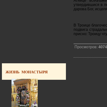
Агнице всеблаж
утвердившися в по
дарова Бог, исцел
В Троице благочес
подвига страдаль
присно: Троицу чт
Просмотров:
4074
ЖИЗНЬ МОНАСТЫРЯ