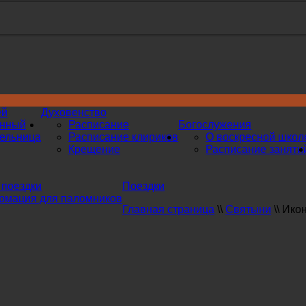
ей
Духовенство
инный
Расписание
Богослужения
ельница
Расписание клириков
О воскресной школ
Крещение
Расписание заняти
поездки
Поездки
мация для паломников
Главная страница
\\
Святыни
\\
Икон