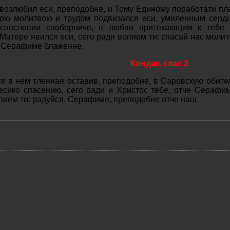
 возлюбил еси, преподобне, и Тому Единому поработати пл
ою молитвою и трудом подвизался еси, умиленным серд
нословии споборниче, в любви притекающим к тебе Х
атере явился еси, сего ради вопием ти: спасай нас моли
, Серафиме блаженне.
Кондак, глас 2
е в нем тленная оставив, преподобне, в Саровскую обител
есико спасению, сего ради и Христос тебе, отче Серафи
пием ти: радуйся, Серафиме, преподобне отче наш.