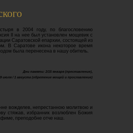
ского
стыря в 2004 году, по благословению
сия II на нее был установлен мощевик с
ации Саратовской епархии, состоящей из
ом. В Саратове икона некоторое время
одом была перенесена в нашу обитель.
Дни памяти: 2/15 января (преставление),
19 июля / 1 августа (обретение мощей и прославление)
енне вожделев, непрестанною молитвою и
ову стяжав, избранник возлюблен Божия
афиме, преподобне отче наш.