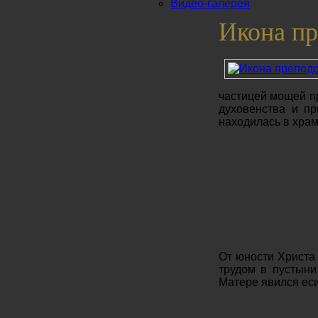
Видео-галерея
Икона пр
частицей мощей п
духовенства и пр
находилась в хра
От юности Христа
трудом в пустыни
Матере явился еси