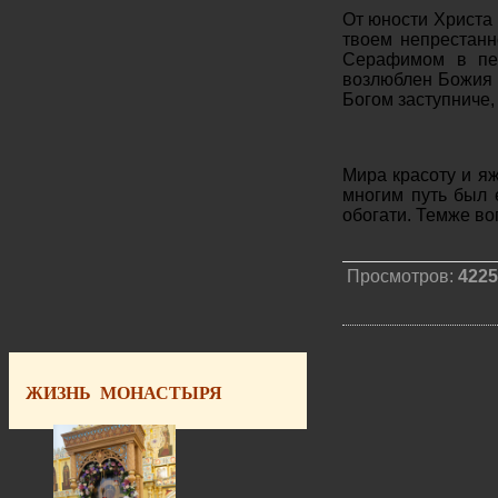
От юности Христа
твоем непрестанн
Серафимом в пес
возлюблен Божия М
Богом заступниче
Мира красоту и яж
многим путь был 
обогати. Темже во
Просмотров:
4225
ЖИЗНЬ МОНАСТЫРЯ