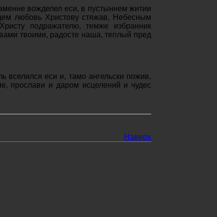
аменне вожделел еси, в пустыннем житии
цем любовь Христову стяжав, Небесным
ристу подражателю, темже избранник
твами твоими, радосте наша, теплый пред
ь вселился еси и, тамо ангельски пожив,
ме, прослави и даром исцелений и чудес
Наверх