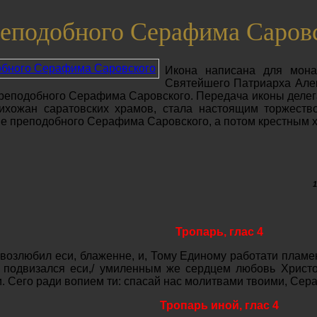
еподобного Серафима Саров
Икона написана для мона
Святейшего Патриарха Алек
реподобного Серафима Саровского. Передача иконы делег
ихожан саратовских храмов, стала настоящим торжеств
ме преподобного Серафима Саровского, а потом крестным х
Тропарь, глас 4
 возлюбил еси, блаженне, и, Тому Единому работати плам
 подвизался еси,/ умиленным же сердцем любовь Христ
. Сего ради вопием ти: спасай нас молитвами твоими, Сер
Тропарь иной, глас 4