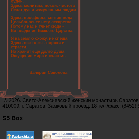
буден.
Здесь молитвы, покой, чистота
Лечат души измученным людям.
Здесь просфоры, святая вода -
Цельбоноснее нету лекарства.
Потому нас и тянет сюда -
Во владения Божьего Царства.
Я на землю схожу, не спеша,
Здесь все то же - пороки и
страсти...
Но хранит еще долго душа
Ощущение мира и счастья.
Валерия Соколова
© 2026. Свято-Алексиевский женский монастырь Саратов
410009, г. Саратов, Замковый проезд, 18 тел./факс: (8452) 
S5 Box