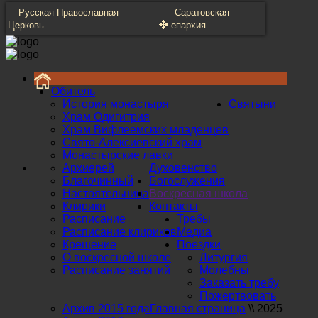
Русская Православная
Саратовская
Церковь
епархия
Обитель
История монастыря
Святыни
Храм Одигитрия
Храм Вифлеемских младенцев
Свято-Алексиевский храм
Монастырские лавки
Архиерей
Духовенство
Благочинный
Богослужения
Настоятельница
Воскресная школа
Клирики
Контакты
Расписание
Требы
Расписание клириков
Медиа
Крещение
Поездки
О воскресной школе
Литургия
Расписание занятий
Молебны
Заказать требу
Пожертвовать
Архив 2015 года
Главная страница
\\
2025