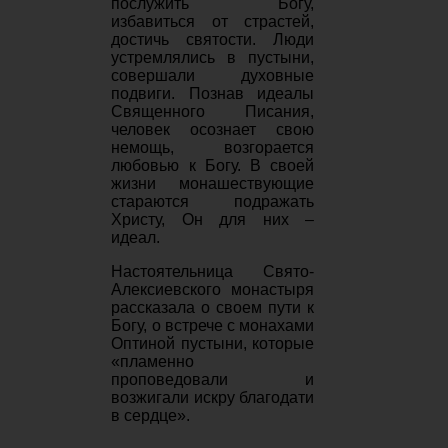
послужить Богу,
избавиться от страстей,
достичь святости. Люди
устремлялись в пустыни,
совершали духовные
подвиги. Познав идеалы
Священного Писания,
человек осознает свою
немощь, возгорается
любовью к Богу. В своей
жизни монашествующие
стараются подражать
Христу, Он для них –
идеал.
Настоятельница Свято-
Алексиевского монастыря
рассказала о своем пути к
Богу, о встрече с монахами
Оптиной пустыни, которые
«пламенно
проповедовали и
возжигали искру благодати
в сердце».