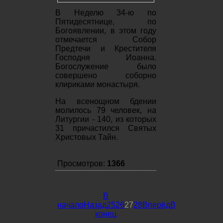
В Неделю 34-ю по
Пятидесятнице, по
Богоявлении, в этом году
отмечается Собор
Предтечи и Крестителя
Господня Иоанна.
Богослужение было
совершено соборно
клириками монастыря.
На всенощном бдении
молилось 79 человек, на
Литургии - 140, из которых
31 причастился Святых
Христовых Тайн.
Просмотров:
1366
В
начало
Назад
25
26
27
28
Вперёд
В
конец