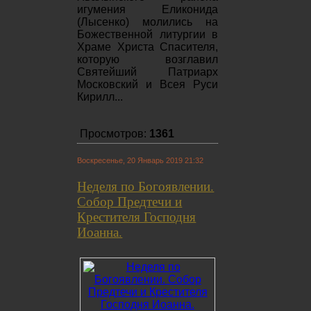
игумения Еликонида
(Лысенко) молились на
Божественной литургии в
Храме Христа Спасителя,
которую возглавил
Святейший Патриарх
Московский и Всея Руси
Кирилл...
Просмотров:
1361
Воскресенье, 20 Январь 2019 21:32
Неделя по Богоявлении.
Собор Предтечи и
Крестителя Господня
Иоанна.