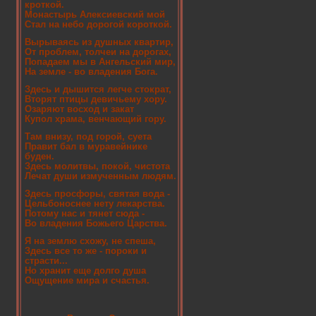
кроткой.
Монастырь Алексиевский мой
Стал на небо дорогой короткой.
Вырываясь из душных квартир,
От проблем, толчеи на дорогах,
Попадаем мы в Ангельский мир,
На земле - во владения Бога.
Здесь и дышится легче стократ,
Вторят птицы девичьему хору.
Озаряют восход и закат
Купол храма, венчающий гору.
Там внизу, под горой, суета
Правит бал в муравейнике
буден.
Здесь молитвы, покой, чистота
Лечат души измученным людям.
Здесь просфоры, святая вода -
Цельбоноснее нету лекарства.
Потому нас и тянет сюда -
Во владения Божьего Царства.
Я на землю схожу, не спеша,
Здесь все то же - пороки и
страсти...
Но хранит еще долго душа
Ощущение мира и счастья.