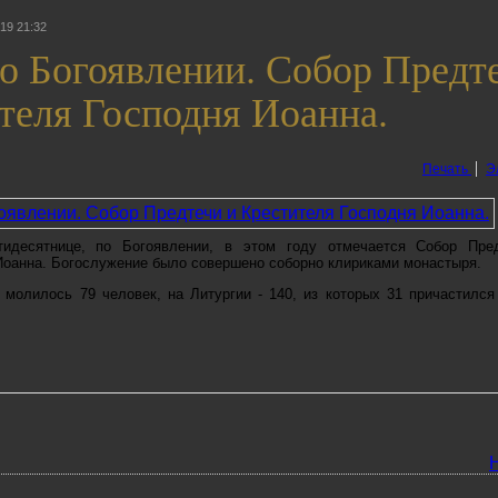
19 21:32
о Богоявлении. Собор Предт
теля Господня Иоанна.
Печать
Э
идесятнице, по Богоявлении, в этом году отмечается Собор Пре
Иоанна. Богослужение было совершено соборно клириками монастыря.
молилось 79 человек, на Литургии - 140, из которых 31 причастился