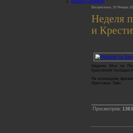
Видео-галерея
Воскресенье, 20 Январь 20
Неделя п
и Крести
Неделю 34-ю по Пят
Крестителя Господня 
На всенощном бдении 
Христовых Тайн.
Просмотров:
1363