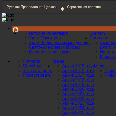
Русская Православная Церковь
Саратовская епархия
История монастыря
Обитель
Храм Одигитрия
Святыни
Храм Вифлеемских младенцев
Архиер
Свято-Алексиевский храм
Благоч
Монастырские лавки
Настоят
Клирики
Литургия
Требы
Молебны
Архив 2015 года
Медиа
Заказать требу
Архив 2016 года
Наши 
Пожертвовать
Архив 2017 года
Инфор
Архив 2018 года
Архив 2019 года
Архив 2020 года
Архив 2021 года
Архив 2022 года
Архив 2023 года
Архив 2024 года
Архив 2025 года