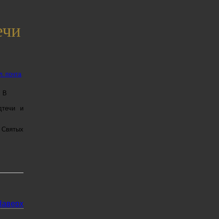
ечи
л. почта
В
дтечи и
 Святых
Наверх