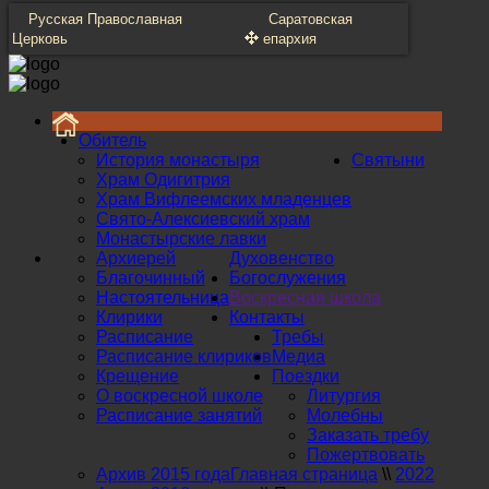
Русская Православная
Саратовская
Церковь
епархия
Обитель
История монастыря
Святыни
Храм Одигитрия
Храм Вифлеемских младенцев
Свято-Алексиевский храм
Монастырские лавки
Архиерей
Духовенство
Благочинный
Богослужения
Настоятельница
Воскресная школа
Клирики
Контакты
Расписание
Требы
Расписание клириков
Медиа
Крещение
Поездки
О воскресной школе
Литургия
Расписание занятий
Молебны
Заказать требу
Пожертвовать
Архив 2015 года
Главная страница
\\
2022