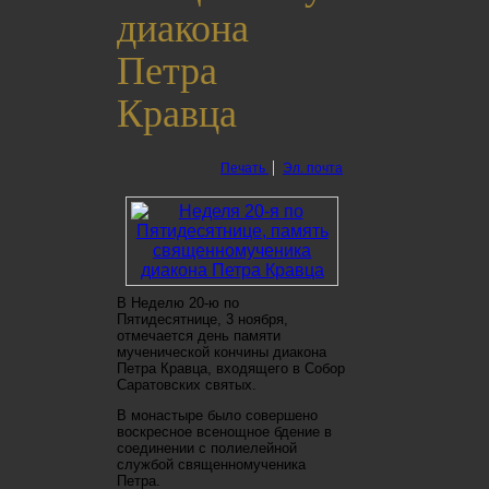
диакона
Петра
Кравца
Печать
Эл. почта
В Неделю 20-ю по
Пятидесятнице, 3 ноября,
отмечается день памяти
мученической кончины диакона
Петра Кравца, входящего в Собор
Саратовских святых.
В монастыре было совершено
воскресное всенощное бдение в
соединении с полиелейной
службой священномученика
Петра.