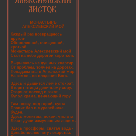
МОНАСТЫРЬ
АЛЕКСИЕВСКИЙ МОЙ
Каждый раз возвращаюсь
другой-
Обновленной, очищенной,
кроткой.
Монастырь Алексиевский мой
Стал на небо дорогой короткой.
Вырываясь из душных квартир,
От проблем, толчеи на дорогах,
Попадаем мы в Ангельский мир,
На земле - во владения Бога.
Здесь и дышится легче стократ,
Вторят птицы девичьему хору.
Озаряют восход и закат
Купол храма, венчающий гору.
Там внизу, под горой, суета
Правит бал в муравейнике
буден.
Здесь молитвы, покой, чистота
Лечат души измученным людям.
Здесь просфоры, святая вода -
Цельбоноснее нету лекарства.