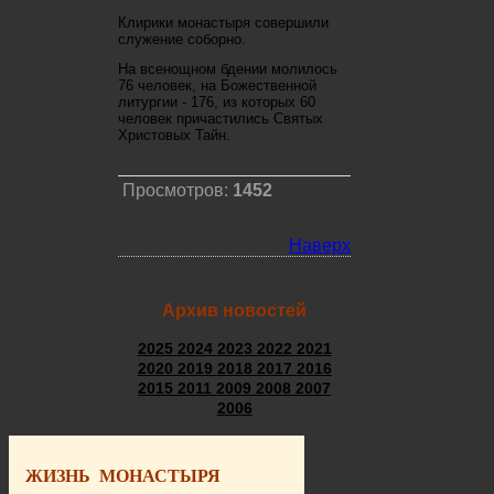
Клирики монастыря совершили
служение соборно.
На всенощном бдении молилось
76 человек, на Божественной
литургии - 176, из которых 60
человек причастились Святых
Христовых Тайн.
Просмотров:
1452
Наверх
Архив новостей
2025
2024
2023
2022
2021
2020
2019
2018
2017
2016
2015
2011
2009
2008
2007
2006
ЖИЗНЬ МОНАСТЫРЯ