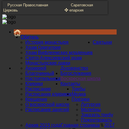
Русская Православная
Саратовская
Церковь
епархия
Обитель
История монастыря
Святыни
Храм Одигитрия
Храм Вифлеемских младенцев
Свято-Алексиевский храм
Монастырские лавки
Архиерей
Духовенство
Благочинный
Богослужения
Настоятельница
Воскресная школа
Клирики
Контакты
Расписание
Требы
Расписание клириков
Медиа
Крещение
Поездки
О воскресной школе
Литургия
Расписание занятий
Молебны
Заказать требу
Пожертвовать
Архив 2015 года
Главная страница
\\
2017