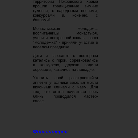
территории Покровского храма
прошли традиционные зимние
гулянья, с народными песнями,
конкурсами и, конечно, с
блинами!
Монастырская молодежь:
воспитанницы монастыря,
ученики воскресной школы, наша
"молодежка" - приняли участие в
веселом празднике.
Дети и взрослые с восторгом
катались с горки, соревновались
в конкурсах, дружно водили
хороводы, катались на лошадке.
Утолить свой разыгравшийся
аппетит участники веселья могли
вкусными блинами с чаем. Для
тех, кто хотел научиться печь
блины, проводился мастер-
класс.
Фотогалерея