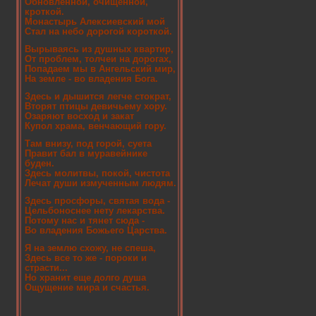
Обновленной, очищенной,
кроткой.
Монастырь Алексиевский мой
Стал на небо дорогой короткой.
Вырываясь из душных квартир,
От проблем, толчеи на дорогах,
Попадаем мы в Ангельский мир,
На земле - во владения Бога.
Здесь и дышится легче стократ,
Вторят птицы девичьему хору.
Озаряют восход и закат
Купол храма, венчающий гору.
Там внизу, под горой, суета
Правит бал в муравейнике
буден.
Здесь молитвы, покой, чистота
Лечат души измученным людям.
Здесь просфоры, святая вода -
Цельбоноснее нету лекарства.
Потому нас и тянет сюда -
Во владения Божьего Царства.
Я на землю схожу, не спеша,
Здесь все то же - пороки и
страсти...
Но хранит еще долго душа
Ощущение мира и счастья.