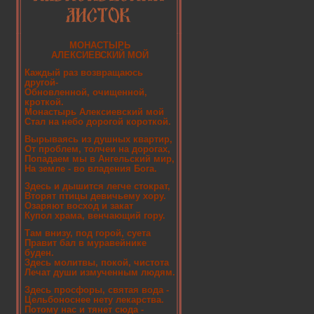
МОНАСТЫРЬ
АЛЕКСИЕВСКИЙ МОЙ
Каждый раз возвращаюсь
другой-
Обновленной, очищенной,
кроткой.
Монастырь Алексиевский мой
Стал на небо дорогой короткой.
Вырываясь из душных квартир,
От проблем, толчеи на дорогах,
Попадаем мы в Ангельский мир,
На земле - во владения Бога.
Здесь и дышится легче стократ,
Вторят птицы девичьему хору.
Озаряют восход и закат
Купол храма, венчающий гору.
Там внизу, под горой, суета
Правит бал в муравейнике
буден.
Здесь молитвы, покой, чистота
Лечат души измученным людям.
Здесь просфоры, святая вода -
Цельбоноснее нету лекарства.
Потому нас и тянет сюда -