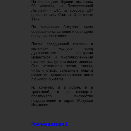
На всенощном бдении молилось
96 человек, на Божественной
Литургии - 147, из которых 107
причастились Святых Христовых
Тайн.
По окончании Литургии было
совершено славление и освящено
праздничное коливо.
После праздничной трапезы в
келейном корпусе перед
духовенством, сестрами
монастыря и многочисленными
гостями выступили воспитанницы.
Они исполнили песни, танцы,
читали стихи, связанные общим
сюжетом - морское путешествие к
любимой обители.
И, конечно, и в храме, и в
трапезной, и на концерте
прозвучало множество
поздравлений в адрес Матушки
Игумении...
Фотогалерея 1