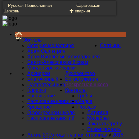
Русская Православная
Саратовская
Церковь
епархия
Обитель
История монастыря
Святыни
Храм Одигитрия
Храм Вифлеемских младенцев
Свято-Алексиевский храм
Монастырские лавки
Архиерей
Духовенство
Благочинный
Богослужения
Настоятельница
Воскресная школа
Клирики
Контакты
Расписание
Требы
Расписание клириков
Медиа
Крещение
Поездки
О воскресной школе
Литургия
Расписание занятий
Молебны
Заказать требу
Пожертвовать
Архив 2015 года
Главная страница
\\
2018