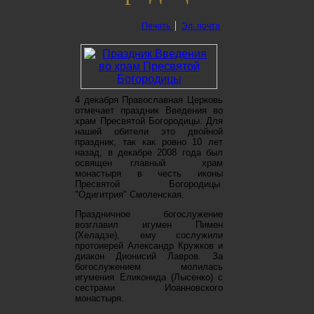
Печать
Эл. почта
4 декабря Православная Церковь
отмечает праздник Введения во
храм Пресвятой Богородицы. Для
нашей обители это двойной
праздник, так как ровно 10 лет
назад, в декабре 2008 года был
освящен главный храм
монастыря в честь иконы
Пресвятой Богородицы
"Одигитрия" Смоленская.
Праздничное богослужение
возглавил игумен Пимен
(Хеладзе), ему сослужили
протоиерей Александр Кружков и
диакон Дионисий Лавров.
За
богослужением молилась
игумения Еликонида (Лысенко) с
сестрами Иоанновского
монастыря.