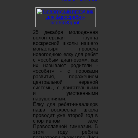
25 декабря молодежная
волонтерская группа
воскресной школы нашего
монастыря провела
новогоднюю елку для ребят
с «особым диагнозом», как
их называют родители -
«особят» - с пороками
развития, поражением
центральной нервной
системы, с двигательными
и умственными
нарушениями.
Ёлку для ребят-инвалидов
наша воскресная школа
проводит уже второй год в
спортивном зале
Православной гимназии. В
этом году ребята
посмотрели сказку про Лису