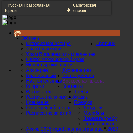
Русская Православная
Саратовская
Церковь
епархия
Обитель
История монастыря
Святыни
Храм Одигитрия
Храм Вифлеемских младенцев
Свято-Алексиевский храм
Монастырские лавки
Архиерей
Духовенство
Благочинный
Богослужения
Настоятельница
Воскресная школа
Клирики
Контакты
Расписание
Требы
Расписание клириков
Медиа
Крещение
Поездки
О воскресной школе
Литургия
Расписание занятий
Молебны
Заказать требу
Пожертвовать
Архив 2015 года
Главная страница
\\
2019