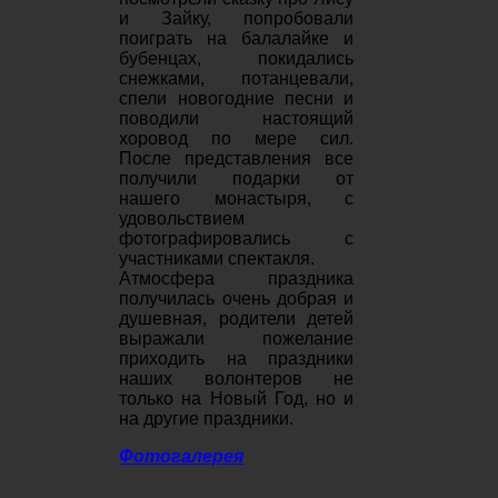
и Зайку, попробовали
поиграть на балалайке и
бубенцах, покидались
снежками, потанцевали,
спели новогодние песни и
поводили настоящий
хоровод по мере сил.
После представления все
получили подарки от
нашего монастыря, с
удовольствием
фотографировались с
участниками спектакля.
Атмосфера праздника
получилась очень добрая и
душевная, родители детей
выражали пожелание
приходить на праздники
наших волонтеров не
только на Новый Год, но и
на другие праздники.
Фотогалерея