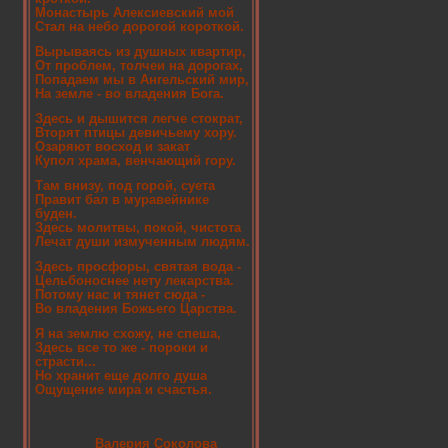
Монастырь Алексиевский мой
Стал на небо дорогой короткой.
Вырываясь из душных квартир,
От проблем, толчеи на дорогах,
Попадаем мы в Ангельский мир,
На земле - во владения Бога.
Здесь и дышится легче стократ,
Вторят птицы девичьему хору.
Озаряют восход и закат
Купол храма, венчающий гору.
Там внизу, под горой, суета
Правит бал в муравейнике
буден.
Здесь молитвы, покой, чистота
Лечат души измученным людям.
Здесь просфоры, святая вода -
Цельбоноснее нету лекарства.
Потому нас и тянет сюда -
Во владения Божьего Царства.
Я на землю схожу, не спеша,
Здесь все то же - пороки и
страсти...
Но хранит еще долго душа
Ощущение мира и счастья.
Валерия Соколова