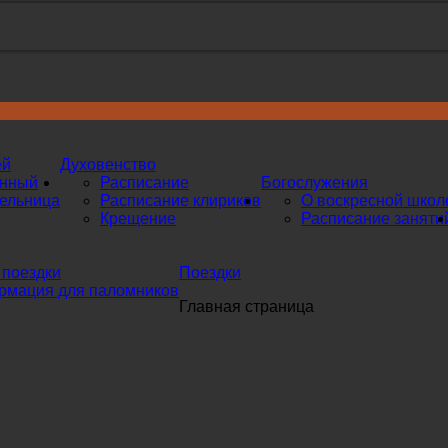
ей
Духовенство
инный
Расписание
Богослужения
ельница
Расписание клириков
О воскресной школ
Крещение
Расписание заняти
поездки
Поездки
мация для паломников
Главная страница