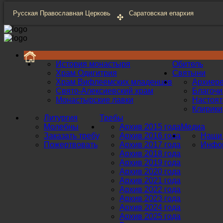
Русская Православная Церковь
Саратовская епархия
История монастыря
Обитель
Храм Одигитрия
Святыни
Храм Вифлеемских младенцев
Архиер
Свято-Алексиевский храм
Благоч
Монастырские лавки
Настоят
Клирики
Литургия
Требы
Молебны
Архив 2015 года
Медиа
Заказать требу
Архив 2016 года
Наши 
Пожертвовать
Архив 2017 года
Инфор
Архив 2018 года
Архив 2019 года
Архив 2020 года
Архив 2021 года
Архив 2022 года
Архив 2023 года
Архив 2024 года
Архив 2025 года