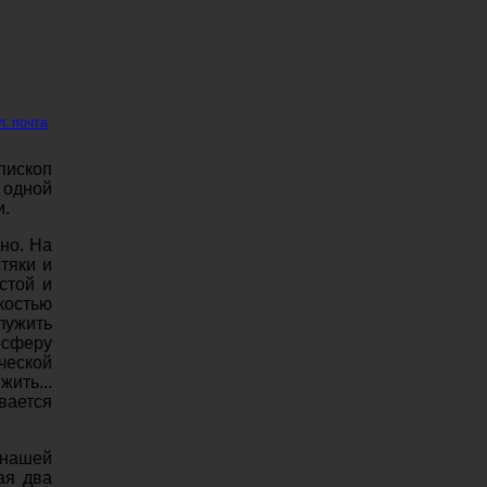
л. почта
пископ
 одной
и.
но. На
тяки и
стой и
костью
лужить
осферу
ческой
жить...
вается
 нашей
ая два