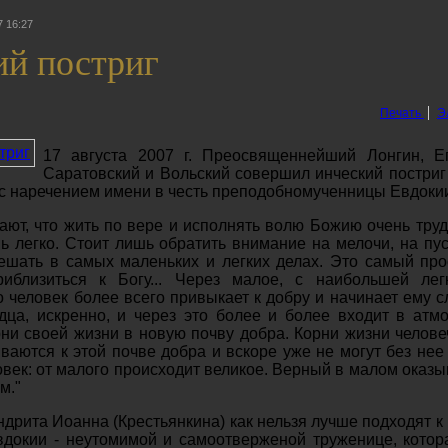
 16:27
ий постриг
Печать
Э
17 августа 2007 г. Преосвященнейший Лонгин, Е
Саратовский и Вольский совершил инческий постриг
 с наречением имени в честь преподобномученницы Евдоки
ают, что жить по вере и исполнять волю Божию очень труд
ь легко. Стоит лишь обратить внимание на мелочи, на пус
решать в самых маленьких и легких делах. Это самый про
риблизиться к Богу... Через малое, с наибольшей лег
 человек более всего привыкает к добру и начинает ему с
рдца, искренно, и через это более и более входит в атм
рни своей жизни в новую почву добра. Корни жизни челове
ваются к этой почве добра и вскоре уже не могут без нее 
овек: от малого происходит великое. Верный в малом оказы
м."
дрита Иоанна (Крестьянкина) как нельзя лучше подходят к
вдокии - неутомимой и самоотверженой труженице, котор