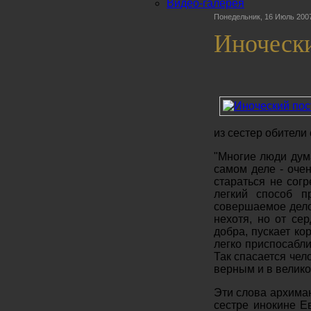
Видео-галерея
Понедельник, 16 Июль 2007
Иноческ
из сестер обители
"Многие люди дум
самом деле - очен
стараться не сог
легкий способ п
совершаемое дело
нехотя, но от се
добра, пускает ко
легко приспосабли
Так спасается чел
верным и в велико
Эти слова архиман
сестре инокине Е