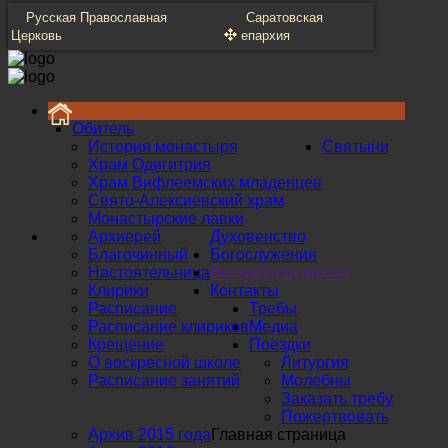
Русская Православная
Саратовская
Церковь
епархия
Обитель
История монастыря
Святыни
Храм Одигитрия
Храм Вифлеемских младенцев
Свято-Алексиевский храм
Монастырские лавки
Архиерей
Духовенство
Благочинный
Богослужения
Настоятельница
Воскресная школа
Клирики
Контакты
Расписание
Требы
Расписание клириков
Медиа
Крещение
Поездки
О воскресной школе
Литургия
Расписание занятий
Молебны
Заказать требу
Пожертвовать
Архив 2015 года
Главная страница