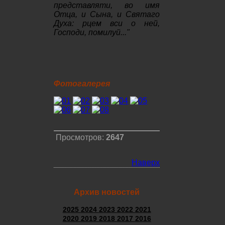
представляти, во имя
Отца, и Сына, и Святаго
Духа: рцем вси о ней,
Господи, помилуй..."
Фотогалерея
Просмотров:
2647
Наверх
Архив новостей
2025
2024
2023
2022
2021
2020
2019
2018
2017
2016