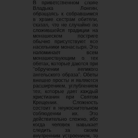
В приветственном слове
Владыка Лонгин,
обращаясь к собравшимся
в храме сестрам обители,
сказал, что не случайно по
сложившейся традиции на
монашеском постриге
обычно присутствуют все
насельники монастыря. Это
напоминает всем
монашествующим о тех
обетах, которые даются при
"обручении великого
ангельского образа". Обеты
внешне просты и являются
расширением, углублением
тех, которые дает каждый
христианин при Святом
Крещении. Сложность
состоит в неукоснительном
соблюдении их. Это
действительно сложно, ибо
когда человек навыкает
следить за своим
внутренним устроением, то