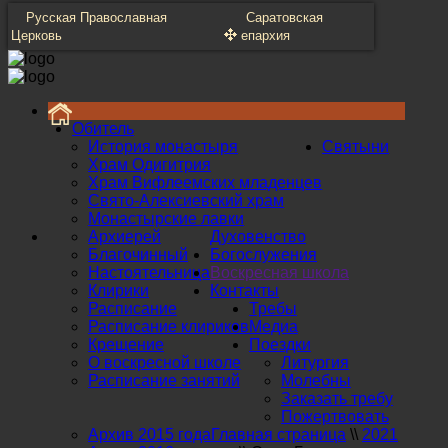
Русская Православная
Саратовская
Церковь
епархия
Обитель
История монастыря
Святыни
Храм Одигитрия
Храм Вифлеемских младенцев
Свято-Алексиевский храм
Монастырские лавки
Архиерей
Духовенство
Благочинный
Богослужения
Настоятельница
Воскресная школа
Клирики
Контакты
Расписание
Требы
Расписание клириков
Медиа
Крещение
Поездки
О воскресной школе
Литургия
Расписание занятий
Молебны
Заказать требу
Пожертвовать
Архив 2015 года
Главная страница
\\
2021