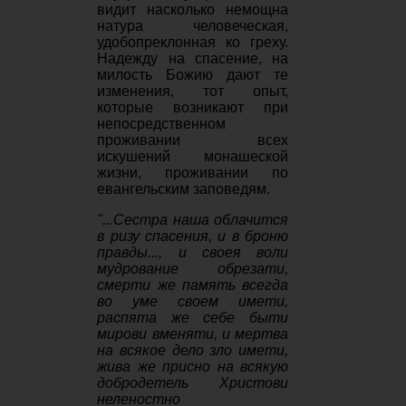
видит насколько немощна
натура человеческая,
удобопреклонная ко греху.
Надежду на спасение, на
милость Божию дают те
изменения, тот опыт,
которые возникают при
непосредственном
проживании всех
искушений монашеской
жизни, проживании по
евангельским заповедям.
"...Сестра наша облачится
в ризу спасения, и в броню
правды..., и своея воли
мудрование обрезати,
смерти же память всегда
во уме своем имети,
распята же себе быти
мирови вменяти, и мертва
на всякое дело зло имети,
жива же присно на всякую
добродетель Христови
неленостно