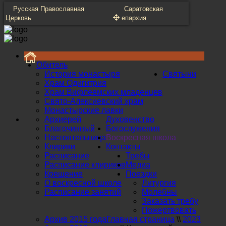
Русская Православная
Саратовская
Церковь
епархия
Обитель
История монастыря
Святыни
Храм Одигитрия
Храм Вифлеемских младенцев
Свято-Алексиевский храм
Монастырские лавки
Архиерей
Духовенство
Благочинный
Богослужения
Настоятельница
Воскресная школа
Клирики
Контакты
Расписание
Требы
Расписание клириков
Медиа
Крещение
Поездки
О воскресной школе
Литургия
Расписание занятий
Молебны
Заказать требу
Пожертвовать
Архив 2015 года
Главная страница
\\
2023