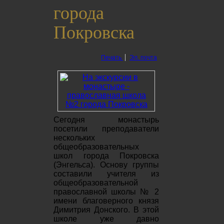
города
Покровска
Печать
Эл. почта
Сегодня монастырь
посетили преподаватели
нескольких
общеобразовательных
школ города Покровска
(Энгельса). Основу группы
составили учителя из
общеобразовательной
православной школы № 2
имени благоверного князя
Димитрия Донского. В этой
школе уже давно