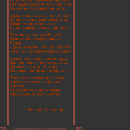
От проблем, толчеи на дорогах,
Попадаем мы в Ангельский мир,
На земле - во владения Бога.
Здесь и дышится легче стократ,
Вторят птицы девичьему хору.
Озаряют восход и закат
Купол храма, венчающий гору.
Там внизу, под горой, суета
Правит бал в муравейнике
буден.
Здесь молитвы, покой, чистота
Лечат души измученным людям.
Здесь просфоры, святая вода -
Цельбоноснее нету лекарства.
Потому нас и тянет сюда -
Во владения Божьего Царства.
Я на землю схожу, не спеша,
Здесь все то же - пороки и
страсти...
Но хранит еще долго душа
Ощущение мира и счастья.
Валерия Соколова