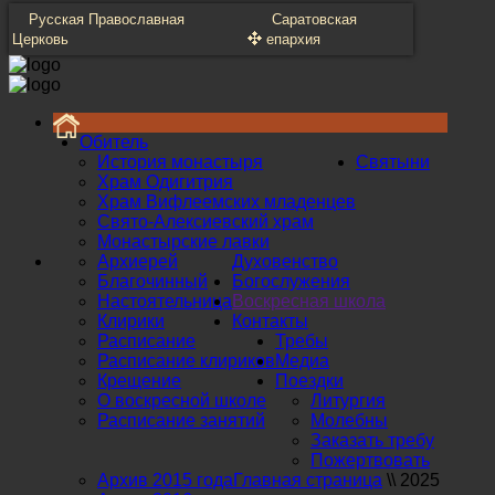
Русская Православная
Саратовская
Церковь
епархия
Обитель
История монастыря
Святыни
Храм Одигитрия
Храм Вифлеемских младенцев
Свято-Алексиевский храм
Монастырские лавки
Архиерей
Духовенство
Благочинный
Богослужения
Настоятельница
Воскресная школа
Клирики
Контакты
Расписание
Требы
Расписание клириков
Медиа
Крещение
Поездки
О воскресной школе
Литургия
Расписание занятий
Молебны
Заказать требу
Пожертвовать
Архив 2015 года
Главная страница
\\
2025