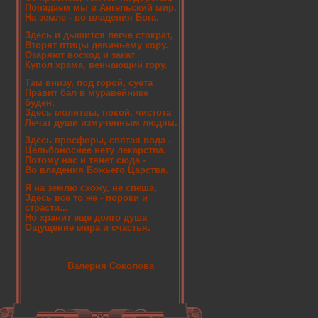
Попадаем мы в Ангельский мир,
На земле - во владения Бога.
Здесь и дышится легче стократ,
Вторят птицы девичьему хору.
Озаряют восход и закат
Купол храма, венчающий гору.
Там внизу, под горой, суета
Правит бал в муравейнике
буден.
Здесь молитвы, покой, чистота
Лечат души измученным людям.
Здесь просфоры, святая вода -
Цельбоноснее нету лекарства.
Потому нас и тянет сюда -
Во владения Божьего Царства.
Я на землю схожу, не спеша,
Здесь все то же - пороки и
страсти...
Но хранит еще долго душа
Ощущение мира и счастья.
Валерия Соколова