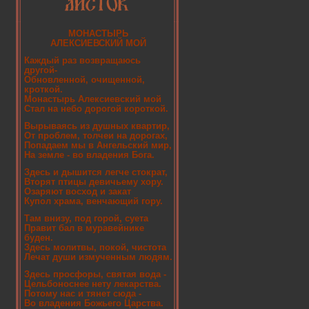
МОНАСТЫРЬ
АЛЕКСИЕВСКИЙ МОЙ
Каждый раз возвращаюсь
другой-
Обновленной, очищенной,
кроткой.
Монастырь Алексиевский мой
Стал на небо дорогой короткой.
Вырываясь из душных квартир,
От проблем, толчеи на дорогах,
Попадаем мы в Ангельский мир,
На земле - во владения Бога.
Здесь и дышится легче стократ,
Вторят птицы девичьему хору.
Озаряют восход и закат
Купол храма, венчающий гору.
Там внизу, под горой, суета
Правит бал в муравейнике
буден.
Здесь молитвы, покой, чистота
Лечат души измученным людям.
Здесь просфоры, святая вода -
Цельбоноснее нету лекарства.
Потому нас и тянет сюда -
Во владения Божьего Царства.