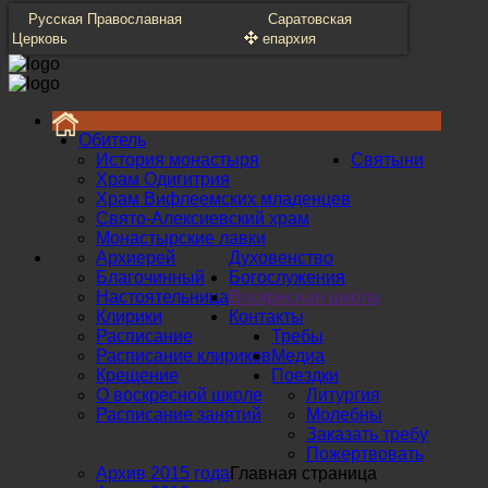
Русская Православная
Саратовская
Церковь
епархия
Обитель
История монастыря
Святыни
Храм Одигитрия
Храм Вифлеемских младенцев
Свято-Алексиевский храм
Монастырские лавки
Архиерей
Духовенство
Благочинный
Богослужения
Настоятельница
Воскресная школа
Клирики
Контакты
Расписание
Требы
Расписание клириков
Медиа
Крещение
Поездки
О воскресной школе
Литургия
Расписание занятий
Молебны
Заказать требу
Пожертвовать
Архив 2015 года
Главная страница