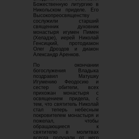
Божественную литургию в
Никольском приделе. Его
Высокопреосвященству
сослужили старший
священник духовник
монастыря игумен Пимен
(Хеладзе), иерей Николай
Генсицкий, протодиакон
Олег Дроздов и диакон
Александр Аренков.
По окончании
богослужения Владыка
поздравил Матушку
Игумению Феодосию и
сестер обители, всех
прихожан монастыря с
освящением придела, с
тем, что святитель Николай
стал теперь небесным
покровителем монастыря и
пожелал, чтобы
обращающиеся к
святителю в молитвах
всегда получали от него