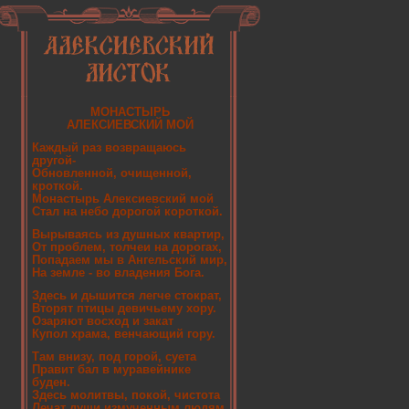
МОНАСТЫРЬ
АЛЕКСИЕВСКИЙ МОЙ
Каждый раз возвращаюсь
другой-
Обновленной, очищенной,
кроткой.
Монастырь Алексиевский мой
Стал на небо дорогой короткой.
Вырываясь из душных квартир,
От проблем, толчеи на дорогах,
Попадаем мы в Ангельский мир,
На земле - во владения Бога.
Здесь и дышится легче стократ,
Вторят птицы девичьему хору.
Озаряют восход и закат
Купол храма, венчающий гору.
Там внизу, под горой, суета
Правит бал в муравейнике
буден.
Здесь молитвы, покой, чистота
Лечат души измученным людям.