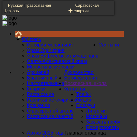
Русская Православная
Саратовская
Церковь
епархия
Обитель
История монастыря
Святыни
Храм Одигитрия
Храм Вифлеемских младенцев
Свято-Алексиевский храм
Монастырские лавки
Архиерей
Духовенство
Благочинный
Богослужения
Настоятельница
Воскресная школа
Клирики
Контакты
Расписание
Требы
Расписание клириков
Медиа
Крещение
Поездки
О воскресной школе
Литургия
Расписание занятий
Молебны
Заказать требу
Пожертвовать
Архив 2015 года
Главная страница