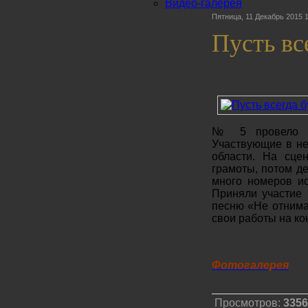
Видео-галерея
Пятница, 11 Декабрь 2015 
Пусть вс
№ 5 провело ме
Участвующие в не
области. На сце
грамоты, потом д
много номеров ис
Приняли участие 
песню «Не отнима
свои работы на ко
Фотогалерея
Просмотров:
3356