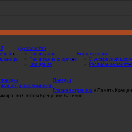
ей
Духовенство
инный
Расписание
Богослужения
ельница
Расписание клириков
О воскресной школ
Крещение
Расписание заняти
поездки
Поездки
мация для паломников
Главная страница
\\
Память Крещени
имира, во Святом Крещении Василия