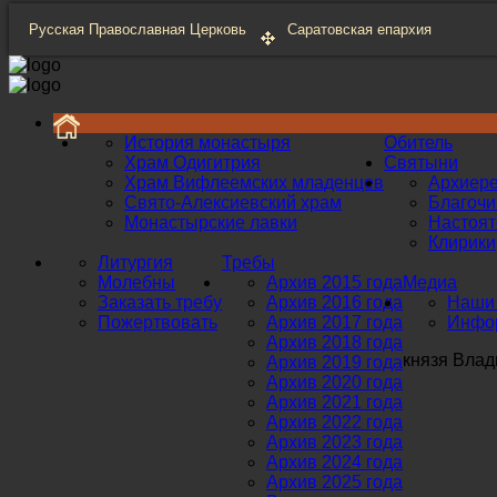
Русская Православная Церковь
Саратовская епархия
История монастыря
Обитель
Храм Одигитрия
Святыни
Храм Вифлеемских младенцев
Архиер
Свято-Алексиевский храм
Благоч
Монастырские лавки
Настоят
Клирики
Литургия
Требы
Молебны
Архив 2015 года
Медиа
Заказать требу
Архив 2016 года
Наши 
Пожертвовать
Архив 2017 года
Инфор
Архив 2018 года
князя Влад
Архив 2019 года
Архив 2020 года
Архив 2021 года
Архив 2022 года
Архив 2023 года
Архив 2024 года
Архив 2025 года