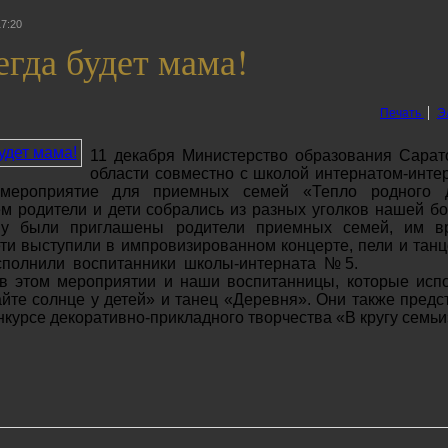
17:20
егда будет мама!
Печать
Э
11 декабря Министерство образования Сарат
области совместно с школой интернатом-инте
роприятие для приемных семей «Тепло родного д
м родители и дети собрались из разных уголков нашей б
ну были приглашены родители приемных семей, им в
ети выступили в импровизированном концерте, пели и танц
полнили воспитанники школы-интерната № 5.
в этом мероприятии и наши воспитанницы, которые исп
йте солнце у детей» и танец «Деревня». Они также предс
нкурсе декоративно-прикладного творчества «В кругу семьи