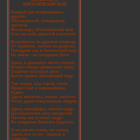
АЛЕКСИЕВСКИЙ МОЙ
Каждый раз возвращаюсь
другой-
Обновленной, очищенной,
кроткой.
Монастырь Алексиевский мой
Стал на небо дорогой короткой.
Вырываясь из душных квартир,
От проблем, толчеи на дорогах,
Попадаем мы в Ангельский мир,
На земле - во владения Бога.
Здесь и дышится легче стократ,
Вторят птицы девичьему хору.
Озаряют восход и закат
Купол храма, венчающий гору.
Там внизу, под горой, суета
Правит бал в муравейнике
буден.
Здесь молитвы, покой, чистота
Лечат души измученным людям.
Здесь просфоры, святая вода -
Цельбоноснее нету лекарства.
Потому нас и тянет сюда -
Во владения Божьего Царства.
Я на землю схожу, не спеша,
Здесь все то же - пороки и
страсти...