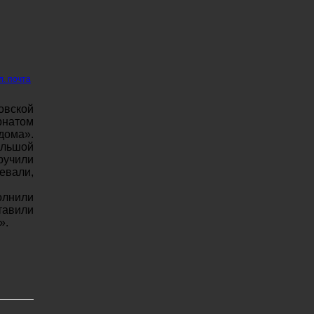
л. почта
овской
рнатом
ома».
ольшой
ручили
евали,
олнили
тавили
».