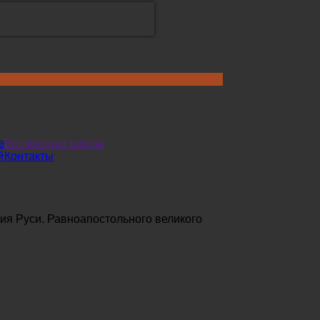
е
Воскресная школа
й
Контакты
я Руси. Равноапостольного великого