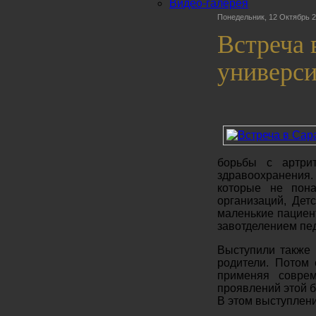
Видео-галерея
Понедельник, 12 Октябрь 2
Встреча 
универси
борьбы с артри
здравоохранения
которые не пона
организаций, Дет
маленькие пациен
завотделением пед
Выступили также 
родители. Потом 
применяя совре
проявлений этой б
В этом выступлени