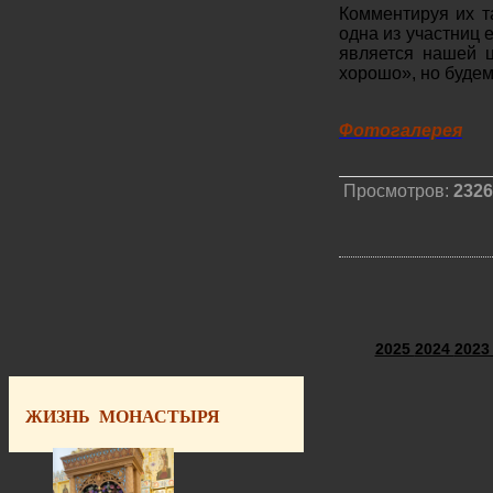
Комментируя их т
одна из участниц 
является нашей ц
хорошо», но буде
Фотогалерея
Просмотров:
2326
2025
2024
202
ЖИЗНЬ МОНАСТЫРЯ