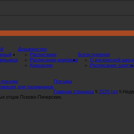
ей
Духовенство
инный
Расписание
Богослужения
ельница
Расписание клириков
О воскресной школ
Крещение
Расписание заняти
поездки
Поездки
мация для паломников
Главная страница
\\
2020 год
\\
Неде
х отцов Псково-Печерских.