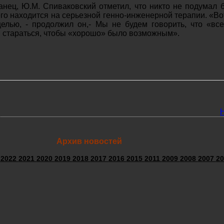
анец, Ю.М. Спиваковский отметил, что никто не подумал б
его находится на серьезной генно-инженерной терапии. «Во
елью, - продолжил он,- Мы не будем говорить, что «все
м стараться, чтобы «хорошо» было возможным».
Архив новостей
3
2022
2021
2020
2019
2018
2017
2016
2015
2011
2009
2008
2007
20