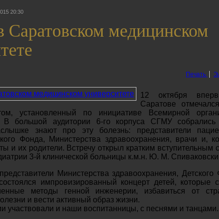
015 20:30
в Саратовском медицинском
тете
Печать
Э
12 октября впер
Саратове отмечалс
том, установленный по инициативе Всемирной орган
. В большой аудитории 6-го корпуса СГМУ собрались
слышке знают про эту болезнь: представители пацие
ского Фонда, Министерства здравоохранения, врачи и, ко
ты и их родители. Встречу открыл кратким вступительным 
иатрии 3-й клинической больницы к.м.н. Ю. М. Спиваковски
представители Министерства здравоохранения, Детского 
состоялся импровизированный концерт детей, которые с
менные методы генной инженерии, избавиться от ст
олезни и вести активный образ жизни.
и участвовали и наши воспитанницы, с песнями и танцами.