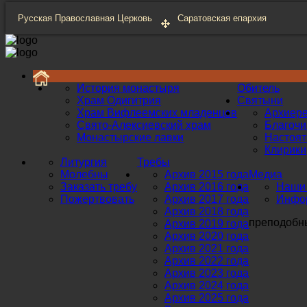
Русская Православная Церковь
Саратовская епархия
История монастыря
Обитель
Храм Одигитрия
Святыни
Храм Вифлеемских младенцев
Архиер
Свято-Алексиевский храм
Благоч
Монастырские лавки
Настоят
Клирики
Литургия
Требы
Молебны
Архив 2015 года
Медиа
Заказать требу
Архив 2016 года
Наши 
Пожертвовать
Архив 2017 года
Инфор
Архив 2018 года
преподобны
Архив 2019 года
Архив 2020 года
Архив 2021 года
Архив 2022 года
Архив 2023 года
Архив 2024 года
Архив 2025 года