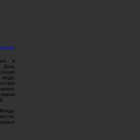
л. почта
вые в
я День
изации
 люди,
нтских
нечно,
словом
й.
Фонда,
могли,
рашных