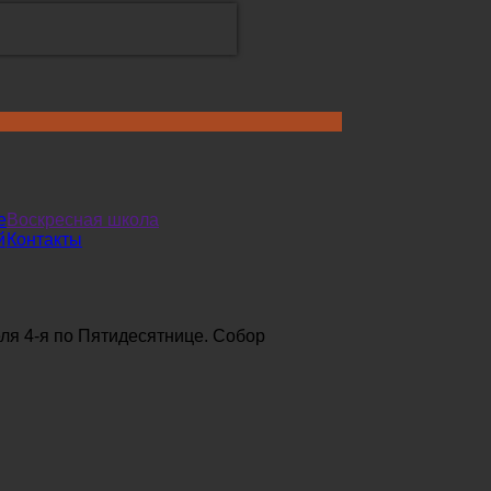
е
Воскресная школа
й
Контакты
ля 4-я по Пятидесятнице. Собор