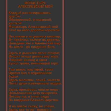
МОНАСТЫРЬ
АЛЕКСИЕВСКИЙ МОЙ
Каждый раз возвращаюсь
другой-
Обновленной, очищенной,
кроткой.
Монастырь Алексиевский мой
Стал на небо дорогой короткой.
Вырываясь из душных квартир,
От проблем, толчеи на дорогах,
Попадаем мы в Ангельский мир,
На земле - во владения Бога.
Здесь и дышится легче стократ,
Вторят птицы девичьему хору.
Озаряют восход и закат
Купол храма, венчающий гору.
Там внизу, под горой, суета
Правит бал в муравейнике
буден.
Здесь молитвы, покой, чистота
Лечат души измученным людям.
Здесь просфоры, святая вода -
Цельбоноснее нету лекарства.
Потому нас и тянет сюда -
Во владения Божьего Царства.
Я на землю схожу, не спеша,
Здесь все то же - пороки и