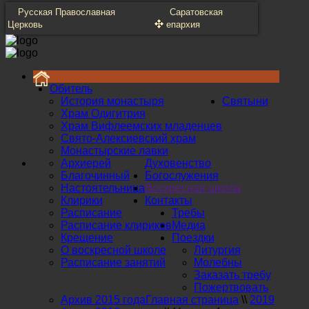
Русская Православная
Саратовская
Церковь
епархия
Обитель
История монастыря
Святыни
Храм Одигитрия
Храм Вифлеемских младенцев
Свято-Алексиевский храм
Монастырские лавки
Архиерей
Духовенство
Благочинный
Богослужения
Настоятельница
Воскресная школа
Клирики
Контакты
Расписание
Требы
Расписание клириков
Медиа
Крещение
Поездки
О воскресной школе
Литургия
Расписание занятий
Молебны
Заказать требу
Пожертвовать
Архив 2015 года
Главная страница
\\
2019