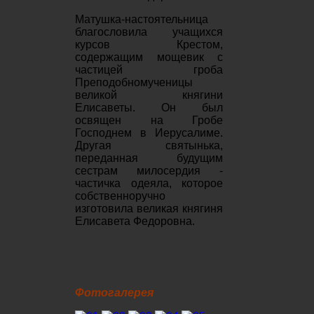
Матушка-настоятельница
благословила учащихся
курсов Крестом,
содержащим мощевик с
частицей гроба
Преподобномученицы
великой княгини
Елисаветы. Он был
освящен на Гробе
Господнем в Иерусалиме.
Другая святынька,
переданная будущим
сестрам милосердия -
частичка одеяла, которое
собственноручно
изготовила великая княгиня
Елисавета Федоровна.
Фотогалерея