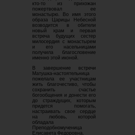
кто-то из прихожан
пожертвовал ее
монастырю. Во имя этого
образа Царицы Небесной
возводится в обители
новый храм и первая
встреча будущих сестер
милосердия с монастырем
и его насельницами
получила благословение
именно этой иконой.
В завершение встречи
Матушка-настоятельница
пожелала ее участницам
жить благочестиво, чтобы
сохранить счастье
богообщения и донести его
до страждущих, которым
придется помогать,
настраивать свое сердце
на любовь, которой
обладала
Преподобномученица
Елисавета Федоровна.