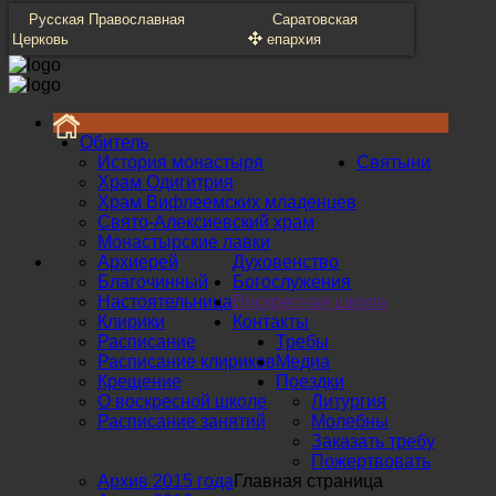
Русская Православная
Саратовская
Церковь
епархия
Обитель
История монастыря
Святыни
Храм Одигитрия
Храм Вифлеемских младенцев
Свято-Алексиевский храм
Монастырские лавки
Архиерей
Духовенство
Благочинный
Богослужения
Настоятельница
Воскресная школа
Клирики
Контакты
Расписание
Требы
Расписание клириков
Медиа
Крещение
Поездки
О воскресной школе
Литургия
Расписание занятий
Молебны
Заказать требу
Пожертвовать
Архив 2015 года
Главная страница