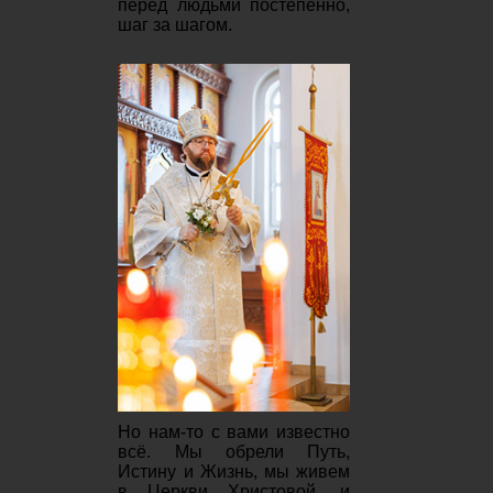
перед людьми постепенно,
шаг за шагом.
Но нам-то с вами известно
всё. Мы обрели Путь,
Истину и Жизнь, мы живем
в Церкви Христовой, и