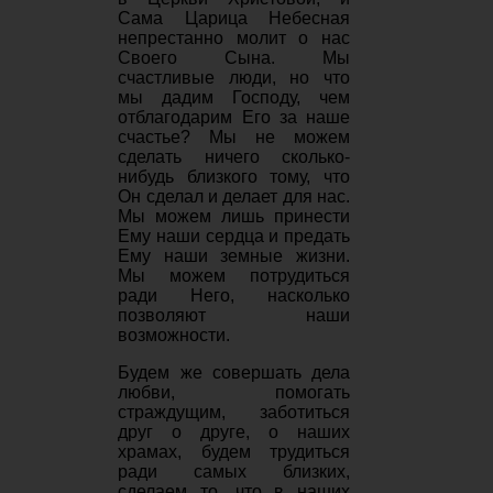
Сама Царица Небесная
непрестанно молит о нас
Своего Сына. Мы
счастливые люди, но что
мы дадим Господу, чем
отблагодарим Его за наше
счастье? Мы не можем
сделать ничего сколько-
нибудь близкого тому, что
Он сделал и делает для нас.
Мы можем лишь принести
Ему наши сердца и предать
Ему наши земные жизни.
Мы можем потрудиться
ради Него, насколько
позволяют наши
возможности.
Будем же совершать дела
любви, помогать
страждущим, заботиться
друг о друге, о наших
храмах, будем трудиться
ради самых близких,
сделаем то, что в наших