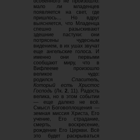
особенного не произошло:
мало ли младенцев
появляется на свет, где
пришлось… Но вдруг
выясняется, что Младенца
спешно разыскивают
здешние пастухи: они
потрясены чудесным
видением, в их ушах звучат
еще ангельские голоса. И
именно они первыми
сообщают миру, что в
Вифлееме произошло
великое чудо:
родился
Спаситель,
Который есть Христос
Господь
(Лк.
2
, 11). Радость
велика, но в этом событии
— еще далеко не всё.
Смысл Боговоплощения —
земная миссия Христа, Его
учение, Его страдание,
смерть, воскресение,
рождение Его Церкви. Всё
это будет раскрываться