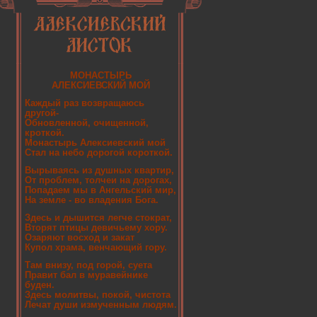
МОНАСТЫРЬ
АЛЕКСИЕВСКИЙ МОЙ
Каждый раз возвращаюсь
другой-
Обновленной, очищенной,
кроткой.
Монастырь Алексиевский мой
Стал на небо дорогой короткой.
Вырываясь из душных квартир,
От проблем, толчеи на дорогах,
Попадаем мы в Ангельский мир,
На земле - во владения Бога.
Здесь и дышится легче стократ,
Вторят птицы девичьему хору.
Озаряют восход и закат
Купол храма, венчающий гору.
Там внизу, под горой, суета
Правит бал в муравейнике
буден.
Здесь молитвы, покой, чистота
Лечат души измученным людям.