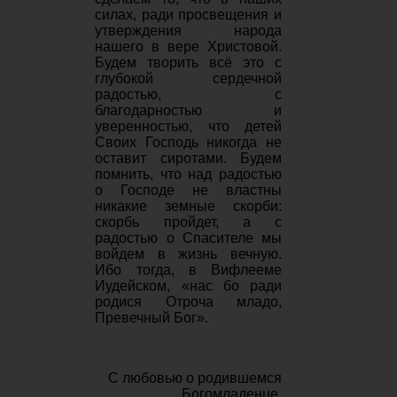
силах, ради просвещения и
утверждения народа
нашего в вере Христовой.
Будем творить всё это с
глубокой сердечной
радостью, с
благодарностью и
уверенностью, что детей
Своих Господь никогда не
оставит сиротами. Будем
помнить, что над радостью
о Господе не властны
никакие земные скорби:
скорбь пройдет, а с
радостью о Спасителе мы
войдем в жизнь вечную.
Ибо тогда, в Вифлееме
Иудейском, «нас бо ради
родися Отроча младо,
Превечный Бог».
С любовью о родившемся
Богомладенце,