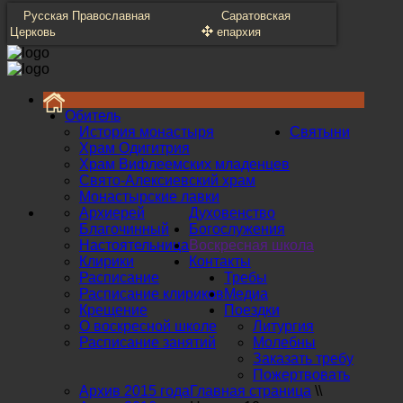
Русская Православная
Саратовская
Церковь
епархия
Обитель
История монастыря
Святыни
Храм Одигитрия
Храм Вифлеемских младенцев
Свято-Алексиевский храм
Монастырские лавки
Архиерей
Духовенство
Благочинный
Богослужения
Настоятельница
Воскресная школа
Клирики
Контакты
Расписание
Требы
Расписание клириков
Медиа
Крещение
Поездки
О воскресной школе
Литургия
Расписание занятий
Молебны
Заказать требу
Пожертвовать
Архив 2015 года
Главная страница
\\