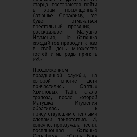
старца постараются пойти
в храм, посвященный
батюшке Серафиму, где
будет отмечаться
престольный праздник, -
рассказывает Матушка
Игумения,- Но батюшка
каждый год приводит к нам
в свой день множество
гостей, и мы рады принять
их!».
Продолжением
праздничной службы, на
которой многие дети
причастились Святых
Христовых Тайн, стала
трапеза, после которой
Матушка Игумения
обратилась к
присутствующим с теплыми
словами приветствия. И,
конечно, прозвучала песня,
посвященная батюшке
Серафиму – «Слава Богу