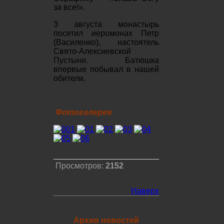
за все!».
3 августа монастырь
посетил иеромонах Петр
(Василенко), настоятель
Свято-Алексиевской
Пустыни. Батюшка
впервые побывал в нашей
обители.
Фотогалерея
Просмотров:
2152
Наверх
Архив новостей