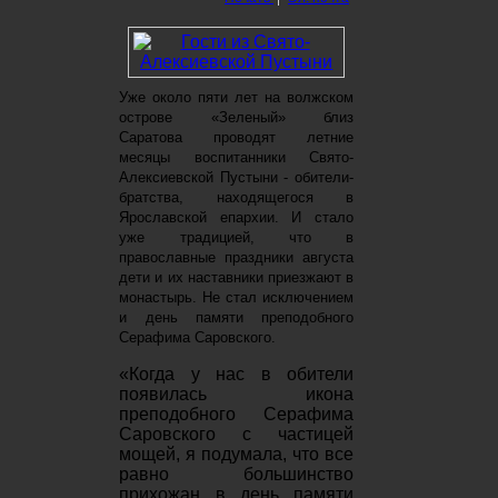
Уже около пяти лет на волжском
острове «Зеленый» близ
Саратова проводят летние
месяцы воспитанники Свято-
Алексиевской Пустыни - обители-
братства, находящегося в
Ярославской епархии. И стало
уже традицией, что в
православные праздники августа
дети и их наставники приезжают в
монастырь. Не стал исключением
и день памяти преподобного
Серафима Саровского.
«Когда у нас в обители
появилась икона
преподобного Серафима
Саровского с частицей
мощей, я подумала, что все
равно большинство
прихожан в день памяти