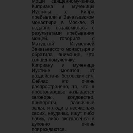
Мощи священномученика
Киприана и мученицы
Иустины с Кипра
пребывали в Зачатьевском
монастыре в Москве. Я
недавно ознакомилась с
результатами пребывания
мощей, говорила с
Матушкой Игуменией
Зачатьевского монастыря и
обратила внимание, что
священномученику
Киприану и мученице
Иустине молятся от
воздействия бесовских сил.
Сейчас это очень
распространено, то, что в
простонародье называется
заговоры, колдовство,
привороты, различные
зелья, и люди в несчастьях
своих, неудачах, ищут либо
бабку, либо экстрасенса и
духовно очень
повреждаются.