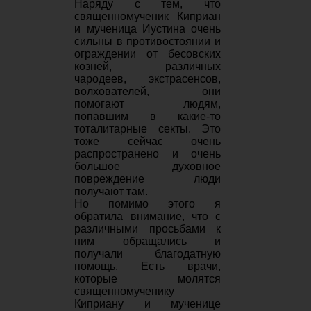
Наряду с тем, что
священномученик Киприан
и мученица Иустина очень
сильны в противостоянии и
ограждении от бесовских
козней, различных
чародеев, экстрасенсов,
волхователей, они
помогают людям,
попавшим в какие-то
тоталитарные секты. Это
тоже сейчас очень
распространено и очень
большое духовное
повреждение люди
получают там.
Но помимо этого я
обратила внимание, что с
различными просьбами к
ним обращались и
получали благодатную
помощь. Есть врачи,
которые молятся
священномученику
Киприану и мученице