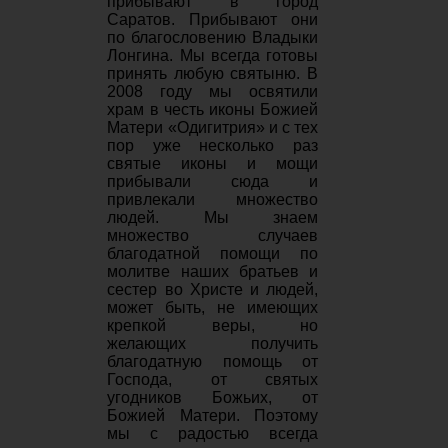
прибывают в город
Саратов. Прибывают они
по благословению Владыки
Лонгина. Мы всегда готовы
принять любую святыню. В
2008 году мы освятили
храм в честь иконы Божией
Матери «Одигитрия» и с тех
пор уже несколько раз
святые иконы и мощи
прибывали сюда и
привлекали множество
людей. Мы знаем
множество случаев
благодатной помощи по
молитве наших братьев и
сестер во Христе и людей,
может быть, не имеющих
крепкой веры, но
желающих получить
благодатную помощь от
Господа, от святых
угодников Божьих, от
Божией Матери. Поэтому
мы с радостью всегда