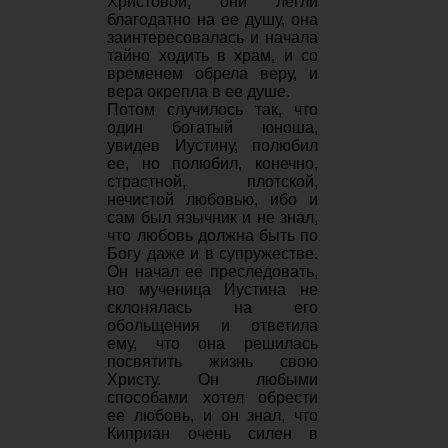
Христовой, они легли
благодатно на ее душу, она
заинтересовалась и начала
тайно ходить в храм, и со
временем обрела веру, и
вера окрепла в ее душе.
Потом случилось так, что
один богатый юноша,
увидев Иустину, полюбил
ее, но полюбил, конечно,
страстной, плотской,
нечистой любовью, ибо и
сам был язычник и не знал,
что любовь должна быть по
Богу даже и в супружестве.
Он начал ее преследовать,
но мученица Иустина не
склонялась на его
обольщения и ответила
ему, что она решилась
посвятить жизнь свою
Христу. Он любыми
способами хотел обрести
ее любовь, и он знал, что
Киприан очень силен в