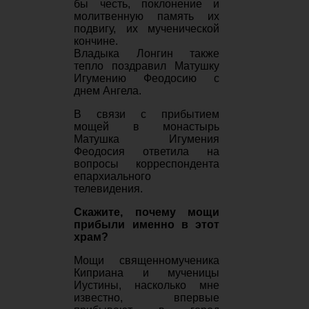
бы честь, поклонение и
молитвенную память их
подвигу, их мученической
кончине.
Владыка Лонгин также
тепло поздравил Матушку
Игумению Феодосию с
днем Ангела.
В связи с прибытием
мощей в монастырь
Матушка Игумения
Феодосия ответила на
вопросы корреспондента
епархиального
телевидения.
Скажите, почему мощи
прибыли именно в этот
храм?
Мощи священномученика
Киприана и мученицы
Иустины, насколько мне
известно, впервые