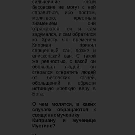
сильнейшие князи
бесовские не могут с ней
справиться, ибо постом,
молитвою, крестным
знамением они
отражаются, он и сам
задумался, и сам обратился
ко Христу. Со временем
Киприан принял
священный сан, позже и
епископский сан. С такой
же ревностью, с какой он
обольщал людей, он
старался отвратить людей
от бесовских козней,
обольщений и обрести
истинную крепкую веру в
Бога.
О чем молятся, в каких
случаях обращаются к
священномученику
Киприану и мученице
Иустине?