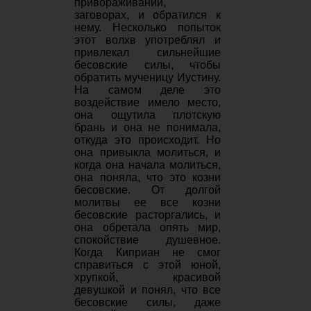
привораживании,
заговорах, и обратился к
нему. Несколько попыток
этот волхв употреблял и
привлекал сильнейшие
бесовские силы, чтобы
обратить мученицу Иустину.
На самом деле это
воздействие имело место,
она ощутила плотскую
брань и она не понимала,
откуда это происходит. Но
она привыкла молиться, и
когда она начала молиться,
она поняла, что это козни
бесовские. От долгой
молитвы ее все козни
бесовские расторгались, и
она обретала опять мир,
спокойствие душевное.
Когда Киприан не смог
справиться с этой юной,
хрупкой, красивой
девушкой и понял, что все
бесовские силы, даже