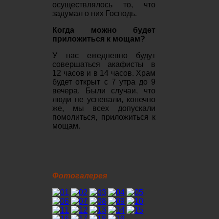
осуществлялось то, что
задумал о них Господь.
Когда можно будет
приложиться к мощам?
У нас ежедневно будут
совершаться акафисты в
12 часов и в 14 часов. Храм
будет открыт с 7 утра до 9
вечера. Были случаи, что
люди не успевали, конечно
же, мы всех допускали
помолиться, приложиться к
мощам.
Фотогалерея