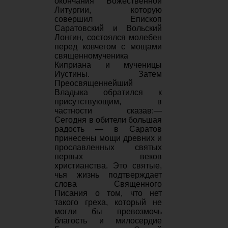
окончания Божественной
Литургии, которую
совершил Епископ
Саратовский и Вольский
Лонгин, состоялся молебен
перед ковчегом с мощами
священномученика
Киприана и мученицы
Иустины. Затем
Преосвященнейший
Владыка обратился к
присутствующим, в
частности сказав:—
Сегодня в обители большая
радость — в Саратов
принесены мощи древних и
прославленных святых
первых веков
христианства. Это святые,
чья жизнь подтверждает
слова Священного
Писания о том, что нет
такого греха, который не
могли бы превозмочь
благость и милосердие