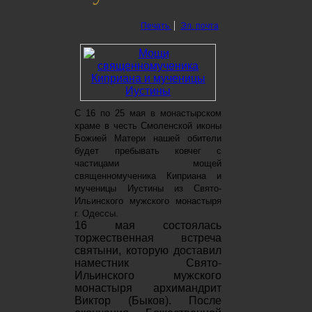
Печать
Эл. почта
С 16 по 25 мая в монастырском
храме в честь Смоленской иконы
Божией Матери нашей обители
будет пребывать ковчег с
частицами мощей
священномученика Киприана и
мученицы Иустины из Свято-
Ильинского мужского монастыря
г. Одессы.
16 мая состоялась
торжественная встреча
святыни, которую доставил
наместник Свято-
Ильинского мужского
монастыря архимандрит
Виктор (Быков). После