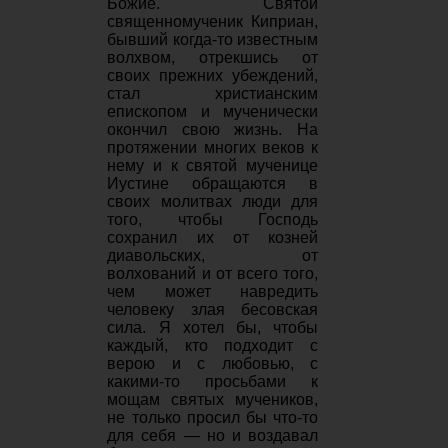
Божие. Святой
священномученик Киприан,
бывший когда-то известным
волхвом, отрекшись от
своих прежних убеждений,
стал христианским
епископом и мученически
окончил свою жизнь. На
протяжении многих веков к
нему и к святой мученице
Иустине обращаются в
своих молитвах люди для
того, чтобы Господь
сохранил их от козней
диавольских, от
волхований и от всего того,
чем может навредить
человеку злая бесовская
сила. Я хотел бы, чтобы
каждый, кто подходит с
верою и с любовью, с
какими-то просьбами к
мощам святых мучеников,
не только просил бы что-то
для себя — но и воздавал