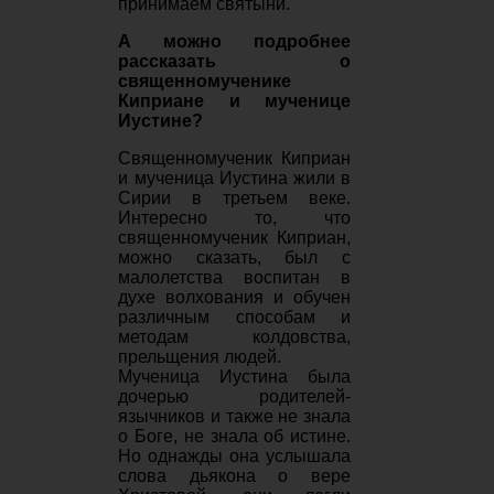
принимаем святыни.
А можно подробнее
рассказать о
священномученике
Киприане и мученице
Иустине?
Священномученик Киприан
и мученица Иустина жили в
Сирии в третьем веке.
Интересно то, что
священномученик Киприан,
можно сказать, был с
малолетства воспитан в
духе волхования и обучен
различным способам и
методам колдовства,
прельщения людей.
Мученица Иустина была
дочерью родителей-
язычников и также не знала
о Боге, не знала об истине.
Но однажды она услышала
слова дьякона о вере