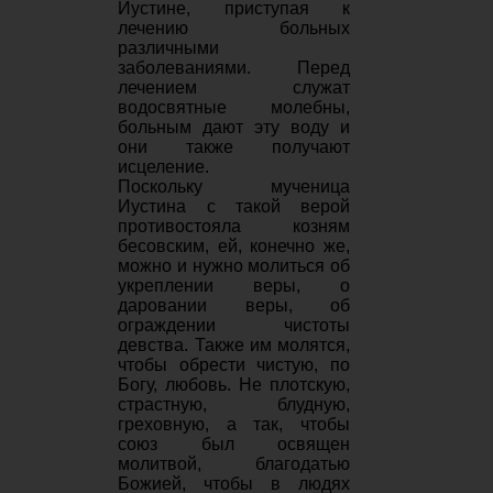
Иустине, приступая к
лечению больных
различными
заболеваниями. Перед
лечением служат
водосвятные молебны,
больным дают эту воду и
они также получают
исцеление.
Поскольку мученица
Иустина с такой верой
противостояла козням
бесовским, ей, конечно же,
можно и нужно молиться об
укреплении веры, о
даровании веры, об
ограждении чистоты
девства. Также им молятся,
чтобы обрести чистую, по
Богу, любовь. Не плотскую,
страстную, блудную,
греховную, а так, чтобы
союз был освящен
молитвой, благодатью
Божией, чтобы в людях