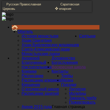
Русская Православная
Саратовская
Церковь
епархия
Обитель
История монастыря
Святыни
Храм Одигитрия
Храм Вифлеемских младенцев
Свято-Алексиевский храм
Монастырские лавки
Архиерей
Духовенство
Благочинный
Богослужения
Настоятельница
Воскресная школа
Клирики
Контакты
Расписание
Требы
Расписание клириков
Медиа
Крещение
Поездки
О воскресной школе
Литургия
Расписание занятий
Молебны
Заказать требу
Пожертвовать
Архив 2015 года
Главная страница