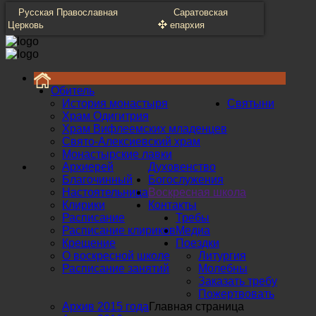
Русская Православная
Саратовская
Церковь
епархия
Обитель
История монастыря
Святыни
Храм Одигитрия
Храм Вифлеемских младенцев
Свято-Алексиевский храм
Монастырские лавки
Архиерей
Духовенство
Благочинный
Богослужения
Настоятельница
Воскресная школа
Клирики
Контакты
Расписание
Требы
Расписание клириков
Медиа
Крещение
Поездки
О воскресной школе
Литургия
Расписание занятий
Молебны
Заказать требу
Пожертвовать
Архив 2015 года
Главная страница