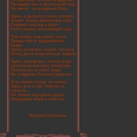
Попадаем мы в Ангельский мир,
На земле - во владения Бога.
Здесь и дышится легче стократ,
Вторят птицы девичьему хору.
Озаряют восход и закат
Купол храма, венчающий гору.
Там внизу, под горой, суета
Правит бал в муравейнике
буден.
Здесь молитвы, покой, чистота
Лечат души измученным людям.
Здесь просфоры, святая вода -
Цельбоноснее нету лекарства.
Потому нас и тянет сюда -
Во владения Божьего Царства.
Я на землю схожу, не спеша,
Здесь все то же - пороки и
страсти...
Но хранит еще долго душа
Ощущение мира и счастья.
Валерия Соколова