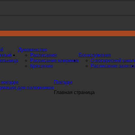
ей
Духовенство
инный
Расписание
Богослужения
ельница
Расписание клириков
О воскресной школ
Крещение
Расписание заняти
поездки
Поездки
мация для паломников
Главная страница