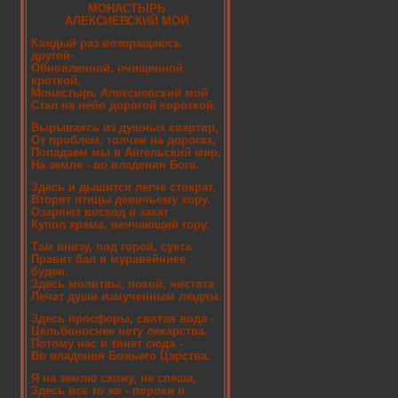
МОНАСТЫРЬ
АЛЕКСИЕВСКИЙ МОЙ
Каждый раз возвращаюсь
другой-
Обновленной, очищенной,
кроткой.
Монастырь Алексиевский мой
Стал на небо дорогой короткой.
Вырываясь из душных квартир,
От проблем, толчеи на дорогах,
Попадаем мы в Ангельский мир,
На земле - во владения Бога.
Здесь и дышится легче стократ,
Вторят птицы девичьему хору.
Озаряют восход и закат
Купол храма, венчающий гору.
Там внизу, под горой, суета
Правит бал в муравейнике
буден.
Здесь молитвы, покой, чистота
Лечат души измученным людям.
Здесь просфоры, святая вода -
Цельбоноснее нету лекарства.
Потому нас и тянет сюда -
Во владения Божьего Царства.
Я на землю схожу, не спеша,
Здесь все то же - пороки и