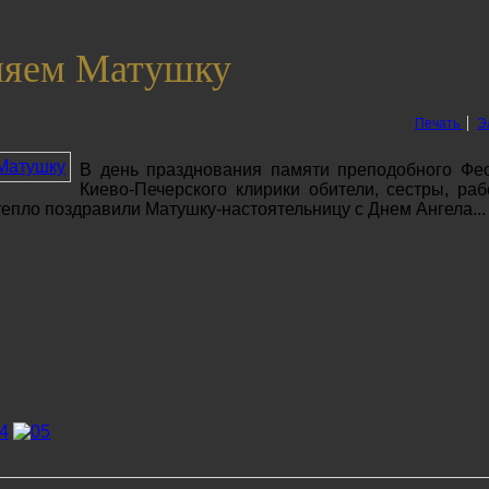
ляем Матушку
Печать
Э
В день празднования памяти преподобного Фе
Киево-Печерского клирики обители, сестры, раб
тепло поздравили Матушку-настоятельницу с Днем Ангела...