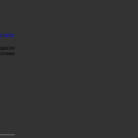
л. почта
одосия
отники