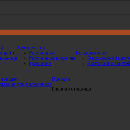
ей
Духовенство
инный
Расписание
Богослужения
ельница
Расписание клириков
О воскресной школ
Крещение
Расписание заняти
поездки
Поездки
мация для паломников
Главная страница