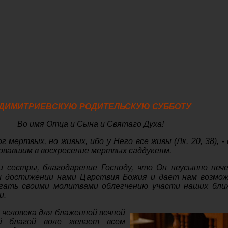
 ДИМИТРИЕВСКУЮ РОДИТЕЛЬСКУЮ СУББОТУ
Во имя Отца и Сына и Святаго Духа!
г мертвых, но живых, ибо у Него все живы (Лк. 20, 38), -
овавшим в воскресение мертвых саддукеям.
и сестры, благодарение Господу, что Он неусыпно печ
и достижении нами Царствия Божия и дает нам возмо
гать своими молитвами облегчению участи наших бли
и.
 человека для блаженной вечной
й благой воле желает всем