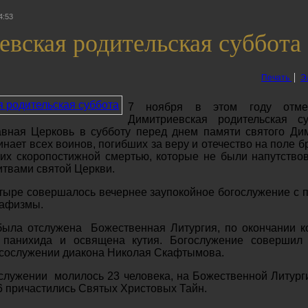
4:53
вская родительская суббота
Печать
Э
7 ноября в этом году отмеч
Димитриевская родительская су
вная Церковь в субботу перед днем памяти святого Ди
нает всех воинов, погибших за веру и отечество на поле б
их скоропостижной смертью, которые не были напутство
итвами святой Церкви.
стыре совершалось
вечернее
заупокойное богослужение с 
кафизмы.
была отслужена
Божественная Литургия, по окончании к
панихида и освящена кутия. Богослужение совершил
 сослужении диакона Николая Скафтымова.
служении молилось 23 человека, на Божественной Литурги
16 причастились Святых Христовых Тайн.