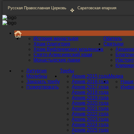
Русская Православная Церковь
Саратовская епархия
История монастыря
Обитель
Храм Одигитрия
Святыни
Храм Вифлеемских младенцев
Архиер
Свято-Алексиевский храм
Благоч
Монастырские лавки
Настоят
Клирики
Литургия
Требы
Молебны
Архив 2015 года
Медиа
Заказать требу
Архив 2016 года
Наши 
Пожертвовать
Архив 2017 года
Инфор
Архив 2018 года
Архив 2019 года
Архив 2020 года
Архив 2021 года
Архив 2022 года
Архив 2023 года
Архив 2024 года
Архив 2025 года