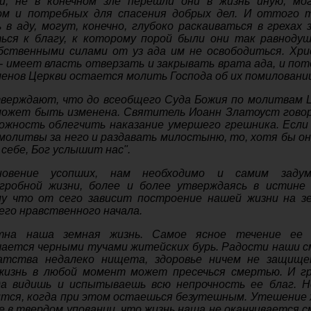
и, не в конечном зле перешли они в жизнь иную, мо
м и потребных для спасения добрых дел. И оттого 
ь в аду, могут, конечно, глубоко раскаиваться в грехах 
ься к благу, к которому порой были они так равноду
бственными силами от уз ада им не освободиться. Хри
- имеет власть отверзать и закрывать врата ада, и пот
енов Церкви остается молить Господа об их помиловани
ерждают, что до всеобщего Суда Божия по молитвам 
может быть изменена. Святитель Иоанн Златоуст гово
ожность облегчить наказание умершего грешника. Если
олитвы за него и раздавать милостыню, то, хотя бы он
себе, Бог услышит нас".
новение усопших, нам необходимо и самим задум
агробной жизни, более и более утверждаясь в истине
му что от сего зависит построение нашей жизни на з
го нравственного начала.
тна наша земная жизнь. Самое ясное течение ее 
чается черными тучами житейских бурь. Радости наши 
гатства недалеко нищета, здоровье ничем не защищ
 жизнь в любой момент может пресечься смертью. И г
да видишь и испытываешь всю непрочность ее благ. 
тся, когда при этом остаешься безутешным. Утешение 
не в твердом уповании, что жизнь наша не оканчивается с