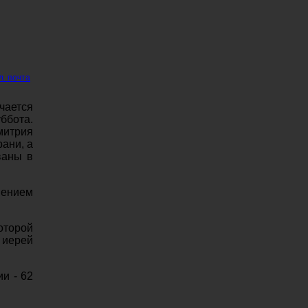
л. почта
ается
ббота.
митрия
рани, а
ваны в
пением
оторой
 иерей
и - 62