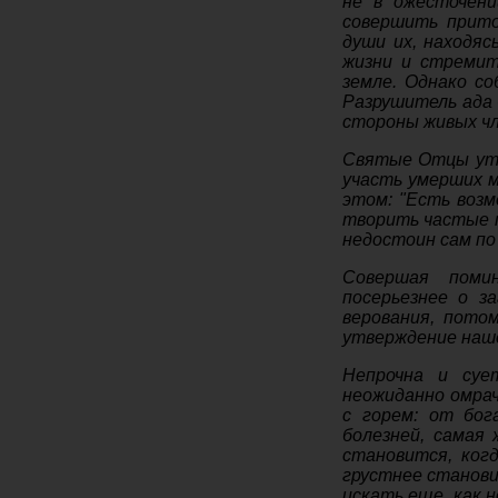
не в ожесточени
совершить прито
души их, находяс
жизни и стремит
земле. Однако со
Разрушитель ада 
стороны живых чл
Святые Отцы утв
участь умерших 
этом: "Есть возм
творить частые м
недостоин сам по 
Совершая поми
посерьезнее о з
верования, пото
утверждение наше
Непрочна и суе
неожиданно омра
с горем: от бо
болезней, самая
становится, ког
грустнее станови
искать еще, как 