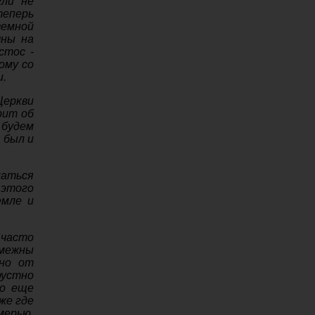
гли не
теперь
земной
шны на
стос -
ому со
и.
Церкви
рит об
 будем
 был и
аться
 этого
емле и
часто
смежны
ено от
рустно
Но еще
же где
мерью,