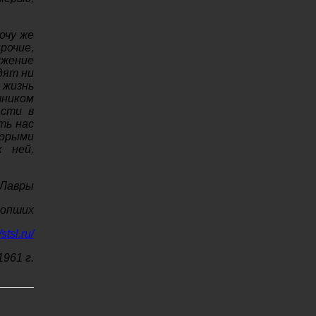
очу же
рочие,
лжение
дят ни
 жизнь
чником
асти в
ть нас
торыми
 ней,
 Лавры
сопших
/stsl.ru/
1961 г.