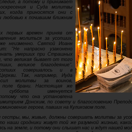
аследие, а потому и принимает
оскресения и Суда молитвы
их, когда приносятся они с
 и любовью к почившим ближним
ых первых времен приняв от
вление молиться за усопших,
уже неизменно. Святой Иоанн
ит: "Не напрасно узаконено
инать умерших при Страшных
и, что великая бывает от того
пших, великое благодеяние".
усопших совершалось и в
Церкви. Так, например, Иуда
осил молитвы за воинов,
 поле брани. Настоящая же
ая суббота именуется
 потому что она установлена
Димитрием Донским, по совету и благословению Препод
поминовение героев, павших на Куликовом поле.
 сестры, мы, живые, должны совершать молитвы за усо
то наши сродники живут той же разумной жизнью, како
дясь на земле, и потому они слышат нас и ждут нашей мо