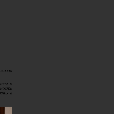
 сказал
ется о
жность
жних в