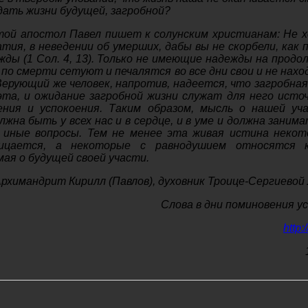
ать жизни будущей, загробной?
ятой апостол Павел пишет к солунским христианам: Не х
тия, в неведении об умерших, дабы вы не скорбели, как п
ды (1 Сол. 4, 13). Только не имеющие надежды на продо
по смерти сетуют и печалятся во все дни свои и не нахо
Верующий же человек, напротив, надеется, что загробная
эта, и ожидание загробной жизни служат для него исто
ния и успокоения. Таким образом, мысль о нашей уч
жна быть у всех нас и в сердце, и в уме и должна занима
 иные вопросы. Тем не менее эта живая истина неко
ицается, а некоторые с равнодушием относятся к
мая о будущей своей участи.
рхимандрит Кирилл (Павлов), духовник Троице-Сергиевой
Слова в дни поминовения у
http:/