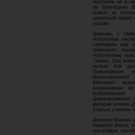
получить ее в н
до Всеобщего В
живых за усопш
искренней верой
нашим.
Церковь, с сам
Апостолов наста
следовала ему 
Златоуст говор
Апостолами пом
Таинах. Они знал
польза для усо
Поминовение 
Ветхозаветной 
Маккавей возн
согрешивших на
родительск
Димитриевской,
великим князем 
Сергия, в вечное 
Дорогие братия и
твердой верой, ч
они в теле, нахо