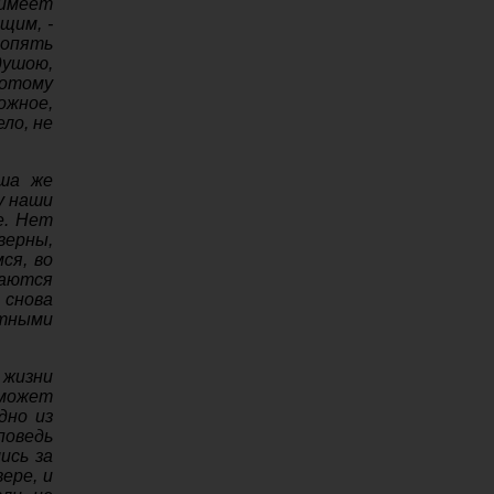
имеет
щим, -
 опять
душою,
потому
жное,
ло, не
уша же
у наши
е. Нет
верны,
ся, во
каются
 снова
тными
 жизни
 может
дно из
поведь
ись за
ере, и