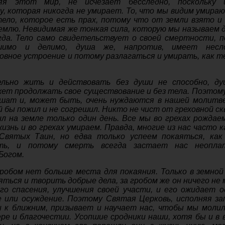
ляя этот мир, не исчезает бесследно, поскольку 
, которая никогда не умирает. То, что мы видим умираю
тело, которое есть прах, потому что от земли взято и
емлю. Невидимая же тонкая сила, которую мы называем 
гда. Тело само свидетельствует о своей смертности, 
шимо и делимо, душа же, напротив, имеет несло
овное устроение и потому разлагаться и умирать, как те
ельно жить и действовать без души не способно, д
ет продолжать свое существование и без тела. Поэтом
ышат и, может быть, очень нуждаются в нашей молитв
й бы пожил и не согрешил. Никто не чист от греховной ск
л на земле только один день. Все мы во грехах рождаем
жизнь и во грехах умираем. Правда, многие из нас часто 
вятых Таин, но едва только успеем покаяться, как
ть, и потому смерть всегда застает нас неопла
Богом.
робом нет больше места для покаяния. Только в земной
яться и творить добрые дела, за гробом же он ничего не
го спасения, улучшения своей участи, и его ожидает о
е или осуждение. Поэтому Святая Церковь, исполняя за
 к ближним, призывает и научает нас, чтобы мы молил
ере и благочестии. Усопшие сродники наши, хотя бы и в в