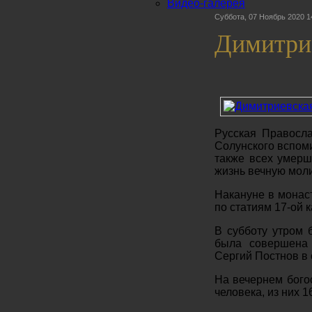
Видео-галерея
Суббота, 07 Ноябрь 2020 1
Димитрие
Русская Правосла
Солунского вспоми
также всех умерш
жизнь вечную мол
Накануне в мона
по статиям 17-ой 
В субботу утром
была совершена 
Сергий Постнов в
На вечернем бого
человека, из них 