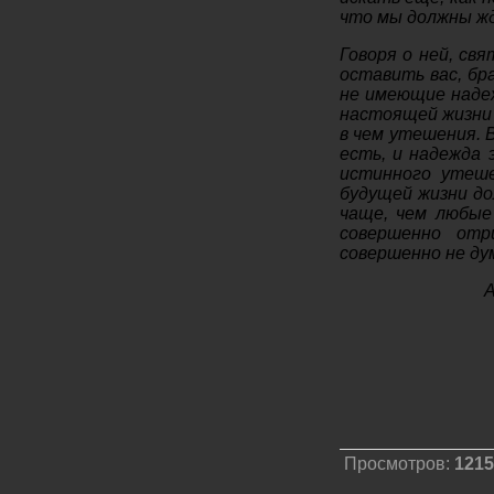
что мы должны жд
Говоря о ней, св
оставить вас, бра
не имеющие надеж
настоящей жизни 
в чем утешения. 
есть, и надежда 
истинного утеше
будущей жизни дол
чаще, чем любые
совершенно отр
совершенно не ду
А
Просмотров:
1215