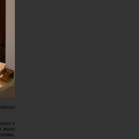
обного
пших с
й жили
литвы.