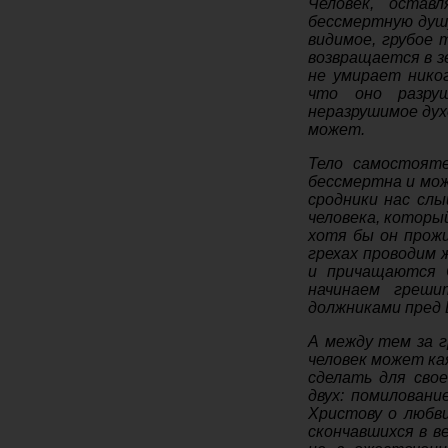
Человек, остав
бессмертную душу
видимое, грубое 
возвращается в з
не умирает нико
что оно разру
неразрушимое дух
может.
Тело самостоят
бессмертна и мож
сродники нас сл
человека, которы
хотя бы он прожи
грехах проводим 
и причащаются С
начинаем греши
должниками пред 
А между тем за г
человек может ка
сделать для свое
двух: помиловани
Христову о любви
скончавшихся в в