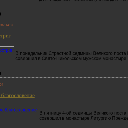
0
007 14:07
триг
В понедельник Страстной седмицы Великого поста 
совершил в Свято-Никольском мужском монастыре м
9
:04
 благословение
В пятницу 4-ой седмицы Великого поста
совершил в монастыре Литургию Прежд