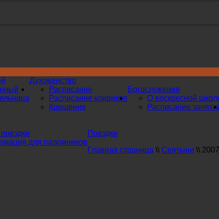
ей
Духовенство
инный
Расписание
Богослужения
ельница
Расписание клириков
О воскресной школ
Крещение
Расписание заняти
поездки
Поездки
мация для паломников
Главная страница
\\
Святыни
\\
2007