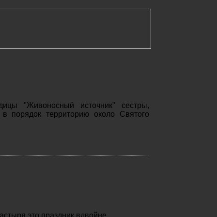
дицы "Живоносный источник" сестры,
 в порядок территорию около Святого
стыря это праздник вдвойне...