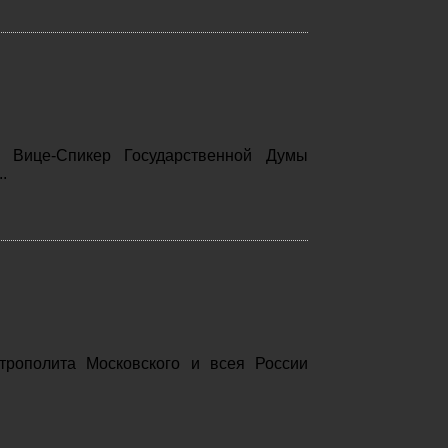
 Вице-Спикер Государственной Думы
.
трополита Московского и всея России