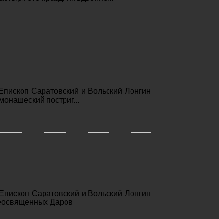
Епископ Саратовский и Вольский Лонгин
онашеский постриг...
 Епископ Саратовский и Вольский Лонгин
еосвященных Даров