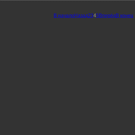
В начало
Назад
2
3
4
5
Вперёд
В конец