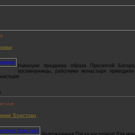
24
чнике
Накануне праздника образа Пресвятой Богоро
воспинанницы, работники монастыря приводили
онастыря
1
007 14:20
сение Христово
Долгожданная Пасха наступила! Для мона