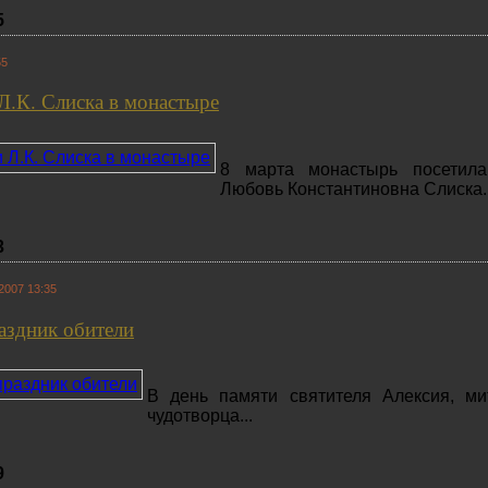
5
55
Л.К. Слиска в монастыре
8 марта монастырь посетила
Любовь Константиновна Слиска..
3
2007 13:35
аздник обители
В день памяти святителя Алексия, ми
чудотворца...
9