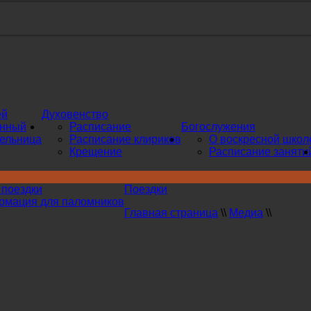
ей
Духовенство
инный
Расписание
Богослужения
ельница
Расписание клириков
О воскресной школ
Крещение
Расписание заняти
поездки
Поездки
мация для паломников
Главная страница
\\
Медиа
\\