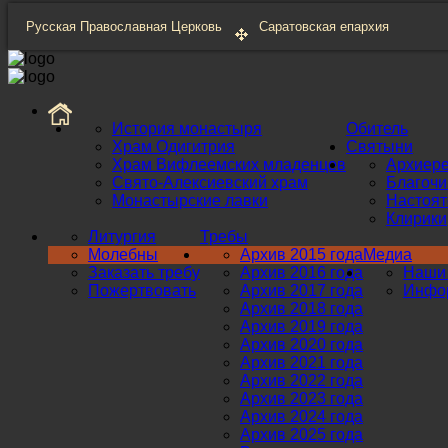
Русская Православная Церковь
Саратовская епархия
История монастыря
Обитель
Храм Одигитрия
Святыни
Храм Вифлеемских младенцев
Архиер
Свято-Алексиевский храм
Благоч
Монастырские лавки
Настоят
Клирики
Литургия
Требы
Молебны
Архив 2015 года
Медиа
Заказать требу
Архив 2016 года
Наши 
Пожертвовать
Архив 2017 года
Инфор
Архив 2018 года
Архив 2019 года
Архив 2020 года
Архив 2021 года
Архив 2022 года
Архив 2023 года
Архив 2024 года
Архив 2025 года