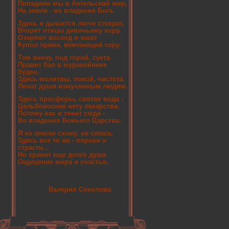
Попадаем мы в Ангельский мир,
На земле - во владения Бога.
Здесь и дышится легче стократ,
Вторят птицы девичьему хору.
Озаряют восход и закат
Купол храма, венчающий гору.
Там внизу, под горой, суета
Правит бал в муравейнике
буден.
Здесь молитвы, покой, чистота
Лечат души измученным людям.
Здесь просфоры, святая вода -
Цельбоноснее нету лекарства.
Потому нас и тянет сюда -
Во владения Божьего Царства.
Я на землю схожу, не спеша,
Здесь все то же - пороки и
страсти...
Но хранит еще долго душа
Ощущение мира и счастья.
Валерия Соколова