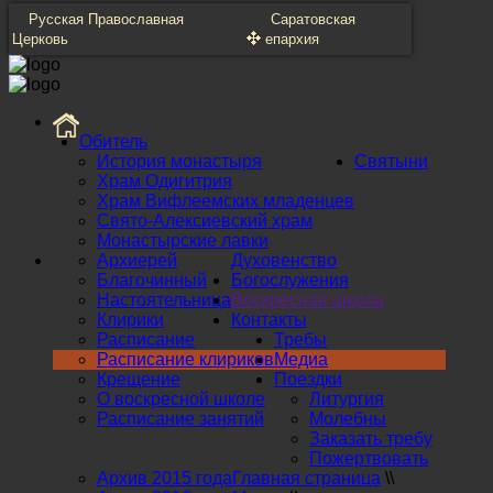
Русская Православная
Саратовская
Церковь
епархия
Обитель
История монастыря
Святыни
Храм Одигитрия
Храм Вифлеемских младенцев
Свято-Алексиевский храм
Монастырские лавки
Архиерей
Духовенство
Благочинный
Богослужения
Настоятельница
Воскресная школа
Клирики
Контакты
Расписание
Требы
Расписание клириков
Медиа
Крещение
Поездки
О воскресной школе
Литургия
Расписание занятий
Молебны
Заказать требу
Пожертвовать
Архив 2015 года
Главная страница
\\