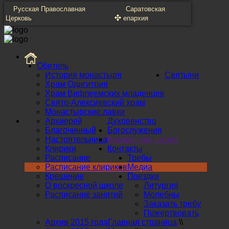
Русская Православная
Саратовская
Церковь
епархия
Обитель
История монастыря
Святыни
Храм Одигитрия
Храм Вифлеемских младенцев
Свято-Алексиевский храм
Монастырские лавки
Архиерей
Духовенство
Благочинный
Богослужения
Настоятельница
Воскресная школа
Клирики
Контакты
Расписание
Требы
Расписание клириков
Медиа
Крещение
Поездки
О воскресной школе
Литургия
Расписание занятий
Молебны
Заказать требу
Пожертвовать
Архив 2015 года
Главная страница
\\