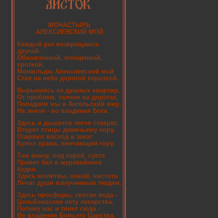
МОНАСТЫРЬ
АЛЕКСИЕВСКИЙ МОЙ
Каждый раз возвращаюсь
другой-
Обновленной, очищенной,
кроткой.
Монастырь Алексиевский мой
Стал на небо дорогой короткой.
Вырываясь из душных квартир,
От проблем, толчеи на дорогах,
Попадаем мы в Ангельский мир,
На земле - во владения Бога.
Здесь и дышится легче стократ,
Вторят птицы девичьему хору.
Озаряют восход и закат
Купол храма, венчающий гору.
Там внизу, под горой, суета
Правит бал в муравейнике
буден.
Здесь молитвы, покой, чистота
Лечат души измученным людям.
Здесь просфоры, святая вода -
Цельбоноснее нету лекарства.
Потому нас и тянет сюда -
Во владения Божьего Царства.