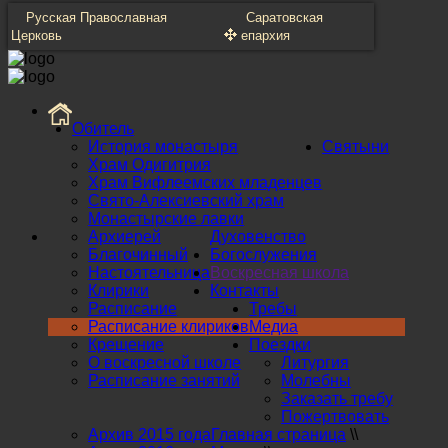
Русская Православная
Саратовская
Церковь
епархия
Обитель
История монастыря
Святыни
Храм Одигитрия
Храм Вифлеемских младенцев
Свято-Алексиевский храм
Монастырские лавки
Архиерей
Духовенство
Благочинный
Богослужения
Настоятельница
Воскресная школа
Клирики
Контакты
Расписание
Требы
Расписание клириков
Медиа
Крещение
Поездки
О воскресной школе
Литургия
Расписание занятий
Молебны
Заказать требу
Пожертвовать
Архив 2015 года
Главная страница
\\