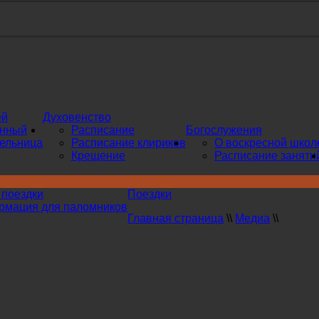
ей
Духовенство
инный
Расписание
Богослужения
ельница
Расписание клириков
О воскресной школ
Крещение
Расписание заняти
поездки
Поездки
мация для паломников
Главная страница
\\
Медиа
\\