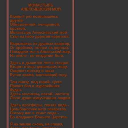
МОНАСТЫРЬ
АЛЕКСИЕВСКИЙ МОЙ
Каждый раз возвращаюсь
другой-
Обновленной, очищенной,
кроткой.
Монастырь Алексиевский мой
Стал на небо дорогой короткой.
Вырываясь из душных квартир,
От проблем, толчеи на дорогах,
Попадаем мы в Ангельский мир,
На земле - во владения Бога.
Здесь и дышится легче стократ,
Вторят птицы девичьему хору.
Озаряют восход и закат
Купол храма, венчающий гору.
Там внизу, под горой, суета
Правит бал в муравейнике
буден.
Здесь молитвы, покой, чистота
Лечат души измученным людям.
Здесь просфоры, святая вода -
Цельбоноснее нету лекарства.
Потому нас и тянет сюда -
Во владения Божьего Царства.
Я на землю схожу, не спеша,