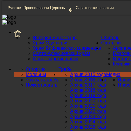
Русская Православная Церковь
Саратовская епархия
История монастыря
Обитель
Храм Одигитрия
Святыни
Храм Вифлеемских младенцев
Архиер
Свято-Алексиевский храм
Благоч
Монастырские лавки
Настоят
Клирики
Литургия
Требы
Молебны
Архив 2015 года
Медиа
Заказать требу
Архив 2016 года
Наши 
Пожертвовать
Архив 2017 года
Инфор
Архив 2018 года
Архив 2019 года
Архив 2020 года
Архив 2021 года
Архив 2022 года
Архив 2023 года
Архив 2024 года
Архив 2025 года