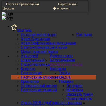
Русская Православная
Саратовская
Церковь
епархия
Обитель
История монастыря
Святыни
Храм Одигитрия
Храм Вифлеемских младенцев
Свято-Алексиевский храм
Монастырские лавки
Архиерей
Духовенство
Благочинный
Богослужения
Настоятельница
Воскресная школа
Клирики
Контакты
Расписание
Требы
Расписание клириков
Медиа
Крещение
Поездки
О воскресной школе
Литургия
Расписание занятий
Молебны
Заказать требу
Пожертвовать
Архив 2015 года
Главная страница
\\