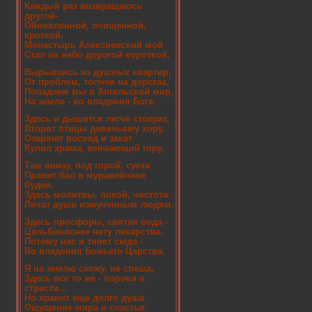
Каждый раз возвращаюсь
другой-
Обновленной, очищенной,
кроткой.
Монастырь Алексиевский мой
Стал на небо дорогой короткой.
Вырываясь из душных квартир,
От проблем, толчеи на дорогах,
Попадаем мы в Ангельский мир,
На земле - во владения Бога.
Здесь и дышится легче стократ,
Вторят птицы девичьему хору.
Озаряют восход и закат
Купол храма, венчающий гору.
Там внизу, под горой, суета
Правит бал в муравейнике
буден.
Здесь молитвы, покой, чистота
Лечат души измученным людям.
Здесь просфоры, святая вода -
Цельбоноснее нету лекарства.
Потому нас и тянет сюда -
Во владения Божьего Царства.
Я на землю схожу, не спеша,
Здесь все то же - пороки и
страсти...
Но хранит еще долго душа
Ощущение мира и счастья.