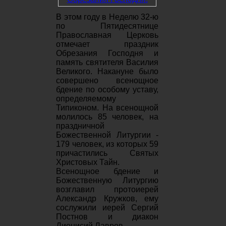
В этом году в Неделю 32-ю
по Пятидесятнице
Православная Церковь
отмечает праздник
Обрезания Господня и
память святителя Василия
Великого. Накануне было
совершено всенощное
бдение по особому уставу,
определяемому
Типиконом. На всенощной
молилось 85 человек, на
праздничной
Божественной Литургии -
179 человек, из которых 59
причастились Святых
Христовых Тайн.
Всенощное бдение и
Божественную Литургию
возглавил протоиерей
Александр Кружков, ему
сослужили иерей Сергий
Постнов и диакон
Дионисий Лавров.