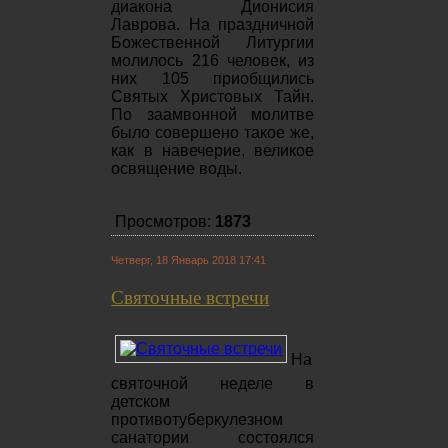
диакона Дионисия
Лаврова. На праздничной
Божественной Литургии
молилось 216 человек, из
них 105 приобщились
Святых Христовых Тайн.
По заамвонной молитве
было совершено такое же,
как в навечерие, великое
освящение воды.
Просмотров:
1873
Четверг, 18 Январь 2018 17:41
Святочные встречи
На
святочной неделе в
детском
противотуберкулезном
санатории состоялся