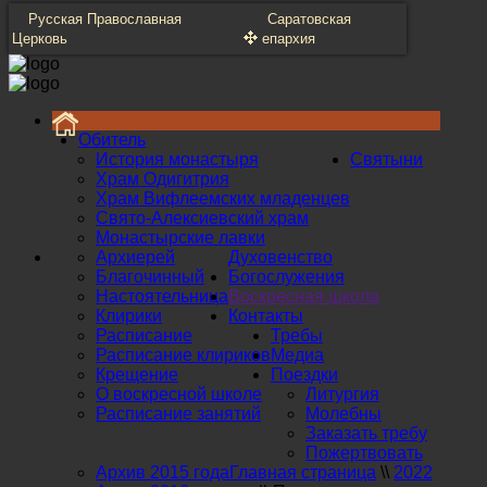
Русская Православная
Саратовская
Церковь
епархия
Обитель
История монастыря
Святыни
Храм Одигитрия
Храм Вифлеемских младенцев
Свято-Алексиевский храм
Монастырские лавки
Архиерей
Духовенство
Благочинный
Богослужения
Настоятельница
Воскресная школа
Клирики
Контакты
Расписание
Требы
Расписание клириков
Медиа
Крещение
Поездки
О воскресной школе
Литургия
Расписание занятий
Молебны
Заказать требу
Пожертвовать
Архив 2015 года
Главная страница
\\
2022