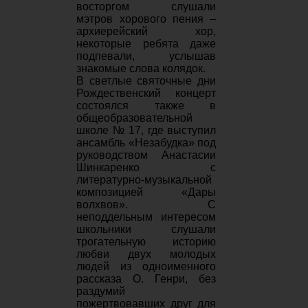
восторгом слушали
мэтров хорового пения –
архиерейский хор,
некоторые ребята даже
подпевали, услышав
знакомые слова колядок.
В светлые святочные дни
Рождественский концерт
состоялся также в
общеобразовательной
школе № 17, где выступил
ансамбль «Незабудка» под
руководством Анастасии
Шинкаренко с
литературно-музыкальной
композицией «Дары
волхвов». С
неподдельным интересом
школьники слушали
трогательную историю
любви двух молодых
людей из одноименного
рассказа О. Генри, без
раздумий
пожертвовавших друг для