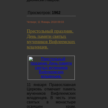
Просмотров:
1962
Четверг, 11 Январь 2018 09:03
Престольный праздник.
День памяти святых
мучеников Вифлеемских
младенцев.
11 января Православная
Церковь отмечает память
мучеников Вифлеемских
младенцев. В честь этих
святых в монастыре
освящен храм,