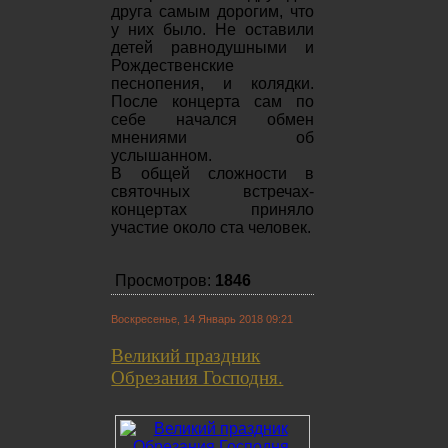
друга самым дорогим, что
у них было. Не оставили
детей равнодушными и
Рождественские
песнопения, и колядки.
После концерта сам по
себе начался обмен
мнениями об
услышанном.
В общей сложности в
святочных встречах-
концертах приняло
участие около ста человек.
Просмотров:
1846
Воскресенье, 14 Январь 2018 09:21
Великий праздник
Обрезания Господня.