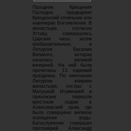
Праздник Крещения
Господня предваряет
Крещенский сочельник или
навечерие Богоявления. В
монастыре, согласно
Уставу, совершались
Царские часы, затем
изобразительные, и
Литургия Василия
Великого, которая
началась великой
вечерней. На ней были
прочитаны 13 паремий
праздника. По окончании
Литургии клирики
монастыря, сестры с
Матушкой Игуменией и
прихожане перешли
крестным ходом в
Алексиевский храм, где
было совершено великое
освящение воды.
Богослужение совершил
протоиерей Александр