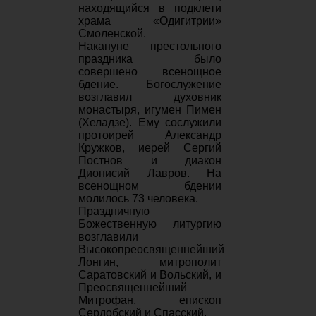
находящийся в подклети
храма «Одигитрии»
Смоленской.
Накануне престольного
праздника было
совершено всенощное
бдение. Богослужение
возглавил духовник
монастыря, игумен Пимен
(Хеладзе). Ему сослужили
протоирей Александр
Кружков, иерей Сергий
Постнов и диакон
Дионисий Лавров. На
всенощном бдении
молилось 73 человека.
Праздничную
Божественную литургию
возглавили
Высокопреосвященнейший
Лонгин, митрополит
Саратовский и Вольский, и
Преосвященнейший
Митрофан, епископ
Сердобский и Спасский.