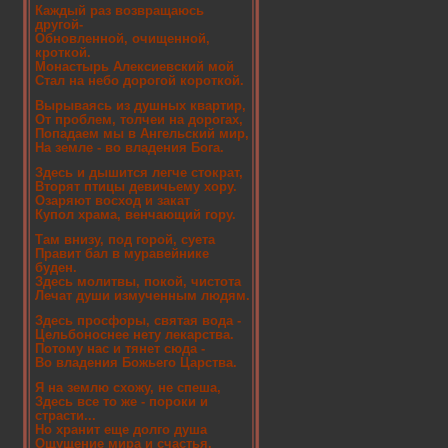
Каждый раз возвращаюсь
другой-
Обновленной, очищенной,
кроткой.
Монастырь Алексиевский мой
Стал на небо дорогой короткой.
Вырываясь из душных квартир,
От проблем, толчеи на дорогах,
Попадаем мы в Ангельский мир,
На земле - во владения Бога.
Здесь и дышится легче стократ,
Вторят птицы девичьему хору.
Озаряют восход и закат
Купол храма, венчающий гору.
Там внизу, под горой, суета
Правит бал в муравейнике
буден.
Здесь молитвы, покой, чистота
Лечат души измученным людям.
Здесь просфоры, святая вода -
Цельбоноснее нету лекарства.
Потому нас и тянет сюда -
Во владения Божьего Царства.
Я на землю схожу, не спеша,
Здесь все то же - пороки и
страсти...
Но хранит еще долго душа
Ощущение мира и счастья.