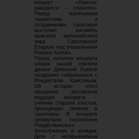
концерт «Христос
раждается – славите!».
Перед маленькими
пациентами и
сотрудниками санатория
выступил ансамбль
мужского архиерейского
хора Саратовской
Епархии под управлением
Романа Хитева.
Перед началом концерта
клирик нашей обители
диакон Дионисий Лавров
поздравил собравшихся с
Рождеством Христовым.
Об истории этого
праздника рассказали
ведущие концерта –
ученики старших классов,
проходящие лечение в
санатории. В концерте
прозвучали песнопения
Рождественского
богослужения и колядки.
Дети с нескрываемым