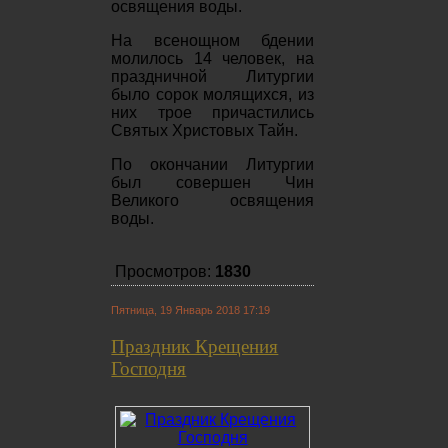
освящения воды.
На всенощном бдении
молилось 14 человек, на
праздничной Литургии
было сорок молящихся, из
них трое причастились
Святых Христовых Тайн.
По окончании Литургии
был совершен Чин
Великого освящения
воды.
Просмотров:
1830
Пятница, 19 Январь 2018 17:19
Праздник Крещения
Господня