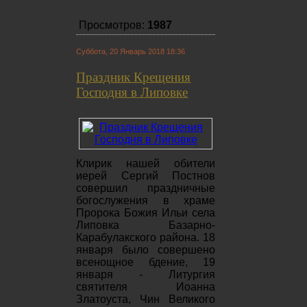
Просмотров:
1987
Суббота, 20 Январь 2018 18:36
Праздник Крещения
Господня в Липовке
Клирик нашей обители
иерей Сергий Постнов
совершил праздничные
богослужения в храме
Пророка Божия Ильи села
Липовка Базарно-
Карабулакского района. 18
января было совершено
всенощное бдение, 19
января - Литургия
святителя Иоанна
Златоуста, Чин Великого