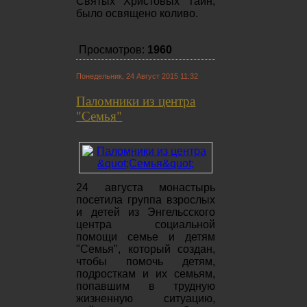
Святых Христовых Тайн,
было освящено коливо.
Просмотров:
1960
Понедельник, 24 Август 2015 11:32
Паломники из центра
"Семья"
24 августа монастырь
посетила группа взрослых
и детей из Энгельсского
центра социальной
помощи семье и детям
"Семья", который создан,
чтобы помочь детям,
подросткам и их семьям,
попавшим в трудную
жизненную ситуацию,