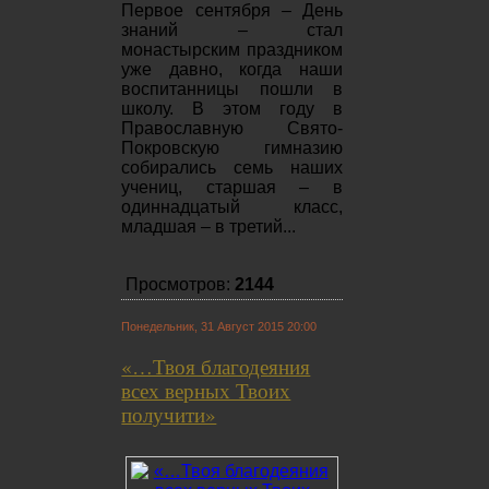
Первое сентября – День
знаний – стал
монастырским праздником
уже давно, когда наши
воспитанницы пошли в
школу. В этом году в
Православную Свято-
Покровскую гимназию
собирались семь наших
учениц, старшая – в
одиннадцатый класс,
младшая – в третий...
Просмотров:
2144
Понедельник, 31 Август 2015 20:00
«…Твоя благодеяния
всех верных Твоих
получити»