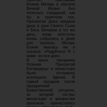
Божию Матерь в обители
Вечной Жизни. Без
телесных страданий, как
бы в приятном сне,
Пресвятая Дева предала
душу в руки Сво­его Сына
и Бога. Вечером в тот же
день, когда апостолы
вновь собрались в доме
для трапезы, Матерь
Божия явилась им и
сказала: «Радуй­тесь! Я с
вами - во все дни».
В канун праздника
Успения Пресвятой
Богородицы в монастыре
было отслужено
всенощное бдение. В
самый праздник после
праздничной
Божественной литургии,
за которой сестры
монастыря и множество
прихожан причастилось