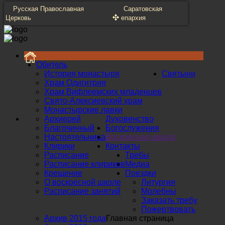
Русская Православная
Саратовская
Церковь
епархия
Обитель
История монастыря
Святыни
Храм Одигитрия
Храм Вифлеемских младенцев
Свято-Алексиевский храм
Монастырские лавки
Архиерей
Духовенство
Благочинный
Богослужения
Настоятельница
Воскресная школа
Клирики
Контакты
Расписание
Требы
Расписание клириков
Медиа
Крещение
Поездки
О воскресной школе
Литургия
Расписание занятий
Молебны
Заказать требу
Пожертвовать
Архив 2015 года
Главная страница