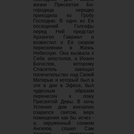
жизни Пресвятая Бо­
городица нередко
приходила ко Гробу
Господ­ню. В одно из Ее
посещений Голгофы
перед Ней предстал
Архангел Гавриил и
возвестил о Ее скором
переселении в Жизнь
Небесную. Она вызвала к
Себе апостолов, а Иоанн
Бого­слов, которому
Спаситель завещал
попечи­тельство над Своей
Матерью и который был в
эти в дни в Эфесе, был
чудесным образом
перенесен к ложу
Пресвятой Девы. В ночь
Успения дом внезапно
озарился светом, верх
помещения как бы исчез -
и, окруженный сонмом
Ангелов, сошел Сам
Христос, пригла­шая