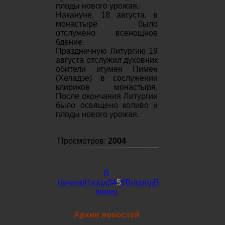
плоды нового урожая.
Накануне, 18 августа, в
монастыре было
отслужено всенощное
бдение.
Праздничную Литургию 19
августа отслужил духовник
обители игумен Пимен
(Хеладзе) в сослужении
клириков монастыря.
После окончания Литургии
было освящено коливо и
плоды нового урожая.
Просмотров:
2004
В
начало
Назад
3
4
5
6
Вперёд
В
конец
Архив новостей