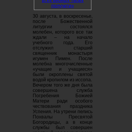
30 августа, в воскресенье,
после Божественной
литургии состоялся
молебен, которого все так
ждали – на начало
учебного года. Его
отслужил старший
священник монастыря
игумен Пимен. После
молебна многочисленные
«учащие и учащиеся»
были окроплены святой
водой кропилом из иссопа.
Вечером того же дня была
совершена служба
Погребения Божией
Матери ради особого
чествования праздника
Успения. На утрени пелись
Похвалы Пресвятой
Богородицы, а в конце
службы был совершен