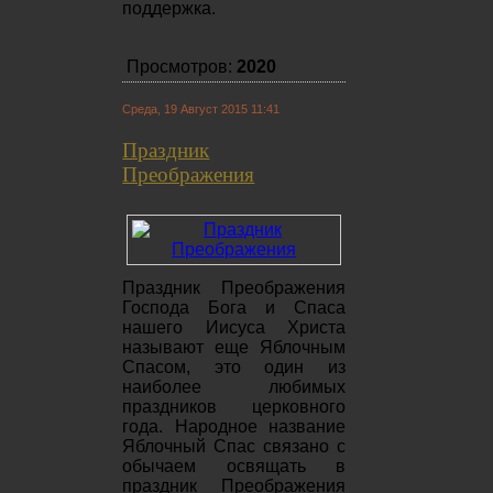
поддержка.
Просмотров:
2020
Среда, 19 Август 2015 11:41
Праздник
Преображения
Праздник Преображения
Господа Бога и Спаса
нашего Иисуса Христа
называют еще Яблочным
Спасом, это один из
наиболее любимых
праздников церковного
года. Народное название
Яблочный Спас связано с
обычаем освящать в
праздник Преображения