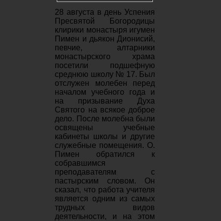
28 августа в день Успения
Пресвятой Богородицы
клирики монастыря игумен
Пимен и дьякон Дионисий,
певчие, алтарники
монастырского храма
посетили подшефную
среднюю школу № 17. Был
отслужен молебен перед
началом учебного года и
на призывание Духа
Святого на всякое доброе
дело. После молебна были
освящены учебные
кабинеты школы и другие
служебные помещения. О.
Пимен обратился к
собравшимся
преподавателям с
пастырским словом. Он
сказал, что работа учителя
является одним из самых
трудных видов
деятельности, и на этом