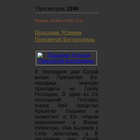
Просмотров:
2249
Пятница, 28 Август 2015 12:12
Праздник Успения
Пресвятой Богородицы
В последние дни Своей
жизни Пресвятая Бо­
городица нередко
приходила ко Гробу
Господ­ню. В одно из Ее
посещений Голгофы
перед Ней предстал
Архангел Гавриил и
возвестил о Ее скором
переселении в Жизнь
Небесную. Она вызвала к
Себе апостолов, а В
последние дни Своей