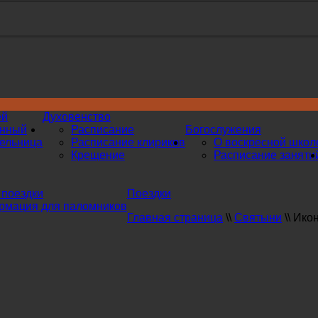
ей
Духовенство
инный
Расписание
Богослужения
ельница
Расписание клириков
О воскресной школ
Крещение
Расписание заняти
поездки
Поездки
мация для паломников
Главная страница
\\
Святыни
\\
Икон