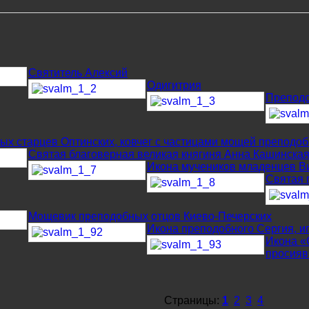
Святитель Алексий
Одигитрия
Препод
ых старцев Оптинских, ковчег с частицами мощей преподо
Святая благоверная великая княгиня Анна Кашинска
Икона мучеников младенцев 
Святая 
Мощевик преподобных отцов Киево-Печерских
Икона преподобного Сергия, и
Икона «
просия
Страницы:
1
2
3
4