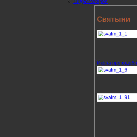
Видео-галерея
Святыни
Икона преподобн