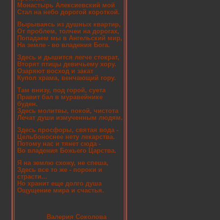
Монастырь Алексиевский мой
Стал на небо дорогой короткой.
Вырываясь из душных квартир,
От проблем, толчеи на дорогах,
Попадаем мы в Ангельский мир,
На земле - во владения Бога.
Здесь и дышится легче стократ,
Вторят птицы девичьему хору.
Озаряют восход и закат
Купол храма, венчающий гору.
Там внизу, под горой, суета
Правит бал в муравейнике
буден.
Здесь молитвы, покой, чистота
Лечат души измученным людям.
Здесь просфоры, святая вода -
Цельбоноснее нету лекарства.
Потому нас и тянет сюда -
Во владения Божьего Царства.
Я на землю схожу, не спеша,
Здесь все то же - пороки и
страсти...
Но хранит еще долго душа
Ощущение мира и счастья.
Валерия Соколова