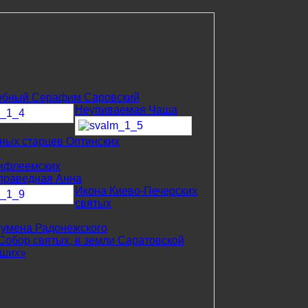
обный Серафим Саровский
Неупиваемая Чаша
бных старцев Оптинских
я
Вифлеемских
праведная Анна
Икона Киево-Печерских
святых
гумена Радонежского
Собор святых, в земли Саратовской
вших»